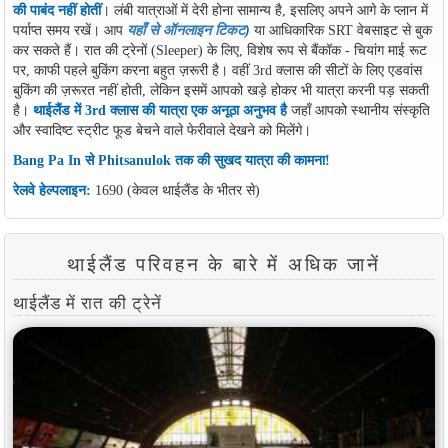
की पाबंद नहीं होतीं
। लंबी यात्राओं में देरी होना सामान्य है, इसलिए अपने आगे के प्लान में
पर्याप्त समय रखें। आप
यहाँ से ऑनलाइन टिकट
)
या आधिकारिक SRT वेबसाइट से बुक
कर सकते हैं। रात की ट्रेनों (Sleeper) के लिए, विशेष रूप से बैंकॉक - चियांग माई रूट
पर, काफी पहले बुकिंग करना बहुत ज़रूरी है। वहीं 3rd क्लास की सीटों के लिए एडवांस
बुकिंग की ज़रूरत नहीं होती, लेकिन इसमें आपको खड़े होकर भी यात्रा करनी पड़ सकती
है।
थाईलैंड में 3rd क्लास की यात्रा एक अनूठा अनुभव है
जहाँ आपको स्थानीय संस्कृति
और स्वादिष्ट स्ट्रीट फूड बेचने वाले फेरीवाले देखने को मिलेंगे।
Bang Pa In से Phitsanulok तक की सुखद यात्रा की कामना!
रेलवे हेल्पलाइन:
1690 (केवल थाईलैंड के भीतर से)
थाईलैंड परिवहन के बारे में अधिक जानें
थाईलैंड में रात की ट्रेनें