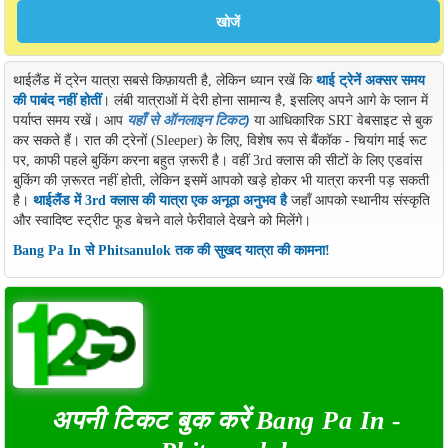
थाईलैंड में ट्रेन यात्रा सबसे किफ़ायती है, लेकिन ध्यान रखें कि
थाई ट्रेनें अक्सर समय
की पाबंद नहीं होतीं
। लंबी यात्राओं में देरी होना सामान्य है, इसलिए अपने आगे के प्लान में
पर्याप्त समय रखें। आप
यहाँ से ऑनलाइन टिकट
)
या आधिकारिक SRT वेबसाइट से बुक
कर सकते हैं। रात की ट्रेनों (Sleeper) के लिए, विशेष रूप से बैंकॉक - चियांग माई रूट
पर, काफी पहले बुकिंग करना बहुत ज़रूरी है। वहीं 3rd क्लास की सीटों के लिए एडवांस
बुकिंग की ज़रूरत नहीं होती, लेकिन इसमें आपको खड़े होकर भी यात्रा करनी पड़ सकती
है।
थाईलैंड में 3rd क्लास की यात्रा एक अनूठा अनुभव है
जहाँ आपको स्थानीय संस्कृति
और स्वादिष्ट स्ट्रीट फूड बेचने वाले फेरीवाले देखने को मिलेंगे।
Bang Pa In से Phitsanulok तक की सुखद यात्रा की कामना!
अपनी टिकट बुक करें Bang Pa In -