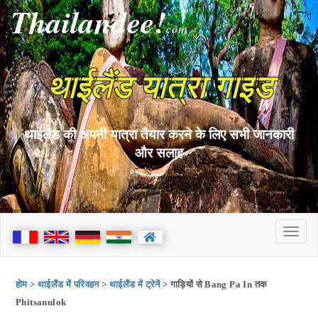
Thailandee!
com
थाईलैंड यात्रा गाइड
थाईलैंड की अपनी यात्रा तैयार करने के लिए सभी जानकारी
और सलाह
होम
>
थाईलैंड में परिवहन
>
थाईलैंड में ट्रेनें
> गाड़ियों से Bang Pa In तक
Phitsanulok