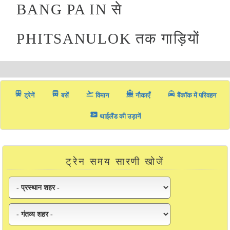
BANG PA IN से
PHITSANULOK तक गाड़ियों
train
directions_bus_filled
flight_takeoff
directions_boat
local_taxi
ट्रेनें
बसें
विमान
नौकाएँ
बैंकॉक में परिवहन
airplane_ticket
थाईलैंड की उड़ानें
ट्रेन समय सारणी खोजें