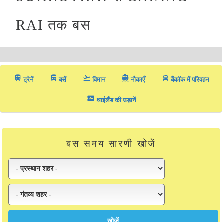
RAI तक बस
train
directions_bus_filled
flight_takeoff
directions_boat
local_taxi
ट्रेनें
बसें
विमान
नौकाएँ
बैंकॉक में परिवहन
airplane_ticket
थाईलैंड की उड़ानें
बस समय सारणी खोजें