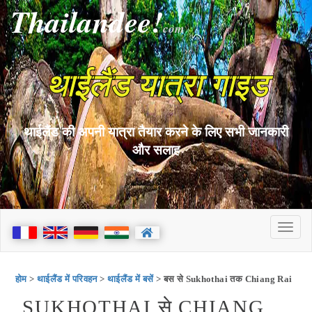
Thailandee!
com
थाईलैंड यात्रा गाइड
थाईलैंड की अपनी यात्रा तैयार करने के लिए सभी जानकारी
और सलाह
होम
>
थाईलैंड में परिवहन
>
थाईलैंड में बसें
> बस से Sukhothai तक Chiang Rai
SUKHOTHAI से CHIANG