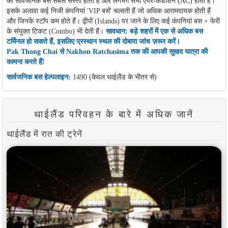
की सार्वजनिक बसें सबसे सस्ती होती हैं और लगभग सभी एयर-कंडीशन (AC) होती हैं।
इसके अलावा कई निजी कंपनियां 'VIP बसें' चलाती हैं जो अधिक आरामदायक होती हैं
और जिनके स्टॉप कम होते हैं। द्वीपों (Islands) पर जाने के लिए कई कंपनियां बस + फेरी
के संयुक्त टिकट (Combo) भी देती हैं।
सावधान: बड़े शहरों में एक से अधिक बस
टर्मिनल हो सकते हैं, इसलिए प्रस्थान स्थल की दोबारा जांच ज़रूर करें।
Pak Thong Chai से Nakhon Ratchasima तक की आपकी सुखद यात्रा की
कामना करते हैं!
सार्वजनिक बस हेल्पलाइन:
1490 (केवल थाईलैंड के भीतर से)
थाईलैंड परिवहन के बारे में अधिक जानें
थाईलैंड में रात की ट्रेनें