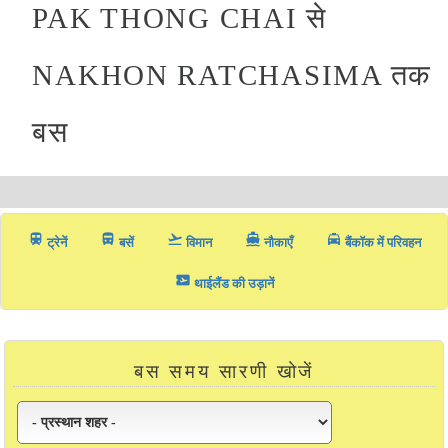
PAK THONG CHAI से
NAKHON RATCHASIMA तक
बस
train
directions_bus_filled
flight_takeoff
directions_boat
local_taxi
ट्रेनें
बसें
विमान
नौकाएँ
बैंकॉक में परिवहन
airplane_ticket
थाईलैंड की उड़ानें
बस समय सारणी खोजें