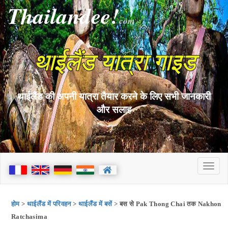
Thailandee!
com
थाईलैंड यात्रा गाइड
थाईलैंड की अपनी यात्रा तैयार करने के लिए सभी जानकारी
और सलाह
होम
>
थाईलैंड में परिवहन
>
थाईलैंड में बसें
> बस से Pak Thong Chai तक Nakhon
Ratchasima