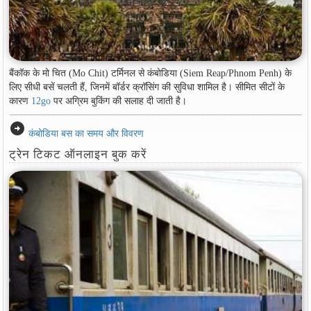
बैंकॉक के मो चित (Mo Chit) टर्मिनल से कंबोडिया (Siem Reap/Phnom Penh) के
लिए सीधी बसें चलती हैं, जिनमें बॉर्डर क्रॉसिंग की सुविधा शामिल है। सीमित सीटों के
कारण
12go
पर अग्रिम बुकिंग की सलाह दी जाती है।
arrow_circle_right
कंबोडिया बस का समय और विवरण
ट्रेन टिकट ऑनलाइन बुक करें