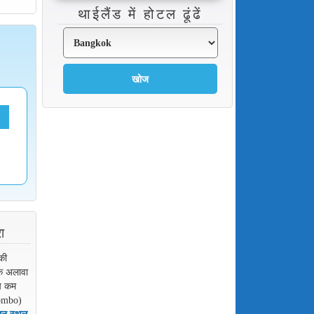
थाईलैंड में होटल ढूंढें
ा
की
के अलावा
ॉप कम
Combo)
थान स्थल