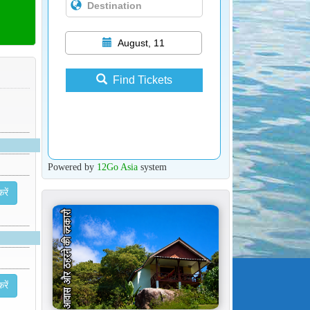
August, 11
Find Tickets
Powered by
12Go Asia
system
रें
रें