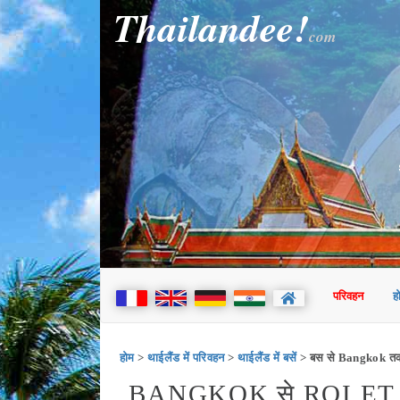
Thailandee!
com
परिवहन
ह
होम
>
थाईलैंड में परिवहन
>
थाईलैंड में बसें
> बस से Bangkok त
BANGKOK से ROI ET