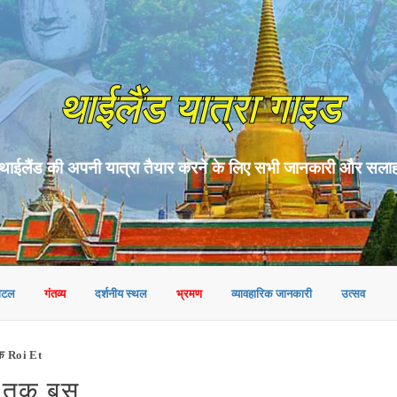
थाईलैंड यात्रा गाइड
थाईलैंड की अपनी यात्रा तैयार करने के लिए सभी जानकारी और सला
ोटल
गंतव्य
दर्शनीय स्थल
भ्रमण
व्यावहारिक जानकारी
उत्सव
क Roi Et
 तक बस