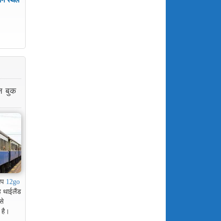
न बुक
 आप
12go
 थाईलैंड
से
 है।