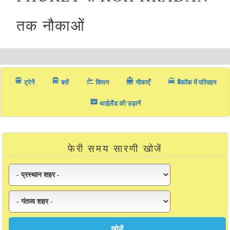
तक नौकाओं
train
directions_bus_filled
flight_takeoff
directions_boat
local_taxi
ट्रेनें
बसें
विमान
नौकाएँ
बैंकॉक में परिवहन
airplane_ticket
थाईलैंड की उड़ानें
फेरी समय सारणी खोजें