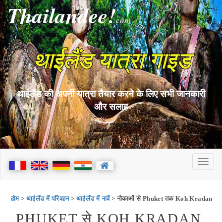
Thailandee!
com
थाईलैंड यात्रा गाइड
थाईलैंड की अपनी यात्रा तैयार करने के लिए सभी जानकारी
और सलाह
होम
>
थाईलैंड में परिवहन
>
थाईलैंड में नावें
> नौकाओं से Phuket तक Koh Kradan
PHUKET से KOH KRADAN