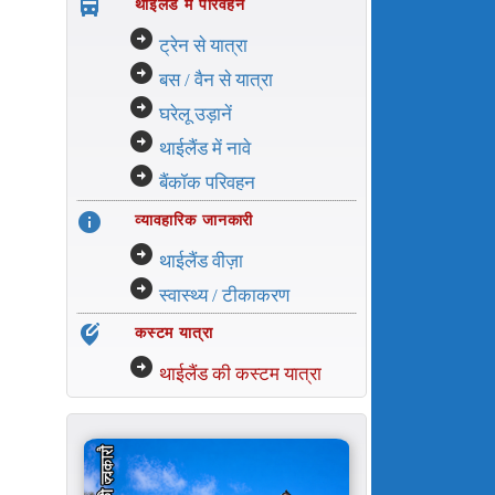
directions_bus_filled
थाईलैंड में परिवहन
arrow_circle_right
ट्रेन से यात्रा
arrow_circle_right
बस / वैन से यात्रा
arrow_circle_right
घरेलू उड़ानें
arrow_circle_right
थाईलैंड में नावे
arrow_circle_right
बैंकॉक परिवहन
info
व्यावहारिक जानकारी
arrow_circle_right
थाईलैंड वीज़ा
arrow_circle_right
स्वास्थ्य / टीकाकरण
edit_location_alt
कस्टम यात्रा
arrow_circle_right
थाईलैंड की कस्टम यात्रा