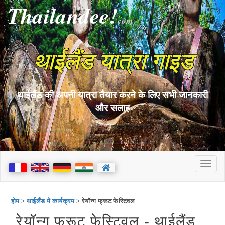
Thailandee!
com
थाईलैंड यात्रा गाइड
थाईलैंड की अपनी यात्रा तैयार करने के लिए सभी जानकारी
और सलाह
होम
>
थाईलैंड में कार्यक्रम
> रेयॉन्ग फ्रूट फेस्टिवल
रेयॉन्ग फ्रूट फेस्टिवल - थाईलैंड