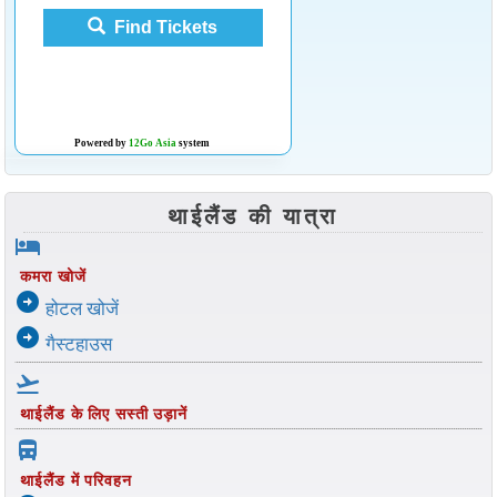
Find Tickets
Powered by
12Go Asia
system
थाईलैंड की यात्रा
hotel
कमरा खोजें
arrow_circle_right
होटल खोजें
arrow_circle_right
गैस्टहाउस
flight_takeoff
थाईलैंड के लिए सस्ती उड़ानें
directions_bus_filled
थाईलैंड में परिवहन