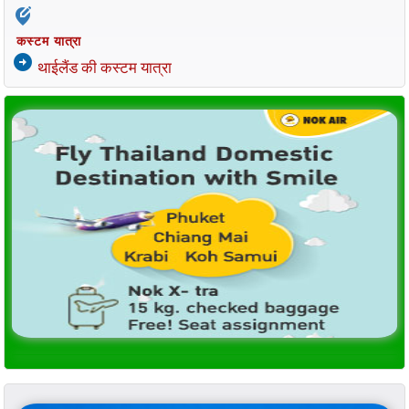
edit_location_alt
कस्टम यात्रा
arrow_circle_right
थाईलैंड की कस्टम यात्रा