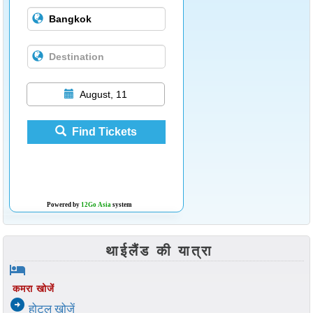
August, 11
Find Tickets
Powered by
12Go Asia
system
थाईलैंड की यात्रा
hotel
कमरा खोजें
arrow_circle_right
होटल खोजें