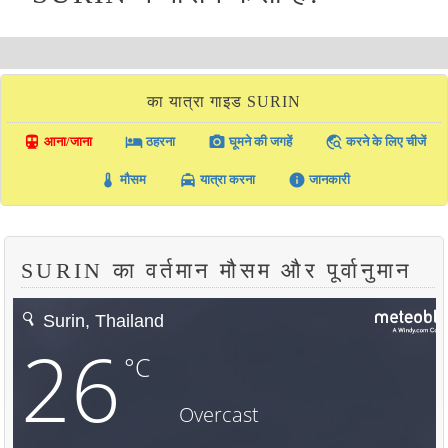
का यात्रा गाइड SURIN
directions_transit
local_hotel
photo_camera
travel_explore
आना/जाना
ठहरना
घूमने की जगहें
करने के लिए चीजें
thermostat
local_taxi
info
मौसम
यात्रा करना
जानकारी
SURIN का वर्तमान मौसम और पूर्वानुमान