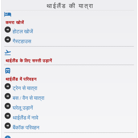
थाईलैंड की यात्रा
hotel
कमरा खोजें
arrow_circle_right
होटल खोजें
arrow_circle_right
गैस्टहाउस
flight_takeoff
थाईलैंड के लिए सस्ती उड़ानें
directions_bus_filled
थाईलैंड में परिवहन
arrow_circle_right
ट्रेन से यात्रा
arrow_circle_right
बस / वैन से यात्रा
arrow_circle_right
घरेलू उड़ानें
arrow_circle_right
थाईलैंड में नावे
arrow_circle_right
बैंकॉक परिवहन