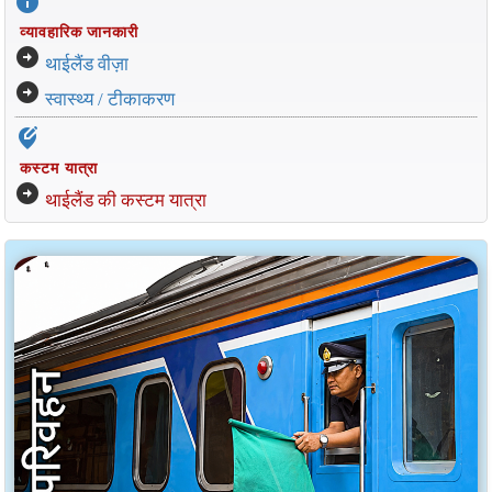
info
व्यावहारिक जानकारी
arrow_circle_right
थाईलैंड वीज़ा
arrow_circle_right
स्वास्थ्य / टीकाकरण
edit_location_alt
कस्टम यात्रा
arrow_circle_right
थाईलैंड की कस्टम यात्रा