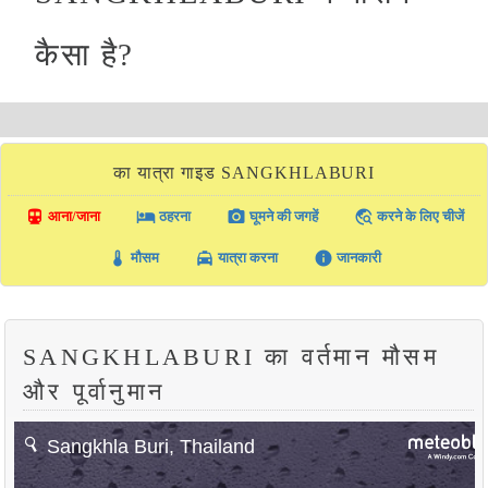
कैसा है?
का यात्रा गाइड SANGKHLABURI
directions_transit
local_hotel
photo_camera
travel_explore
आना/जाना
ठहरना
घूमने की जगहें
करने के लिए चीजें
thermostat
local_taxi
info
मौसम
यात्रा करना
जानकारी
SANGKHLABURI का वर्तमान मौसम
और पूर्वानुमान