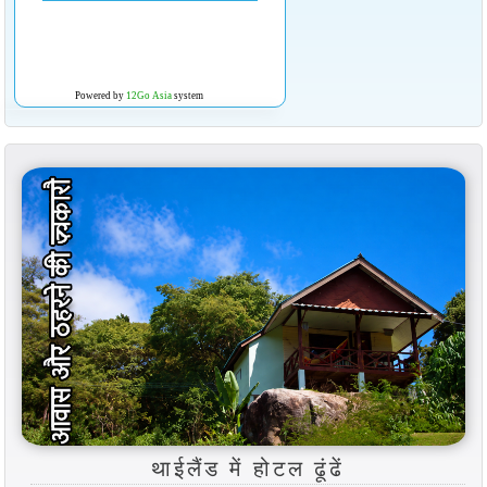
Powered by
12Go Asia
system
थाईलैंड में होटल ढूंढें