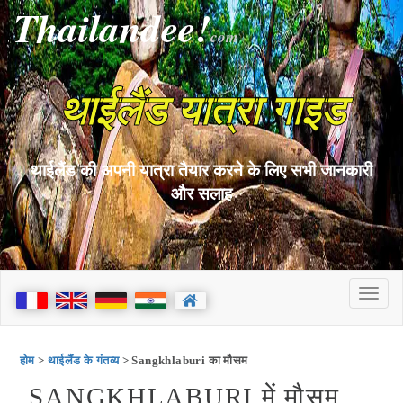
Thailandee!
com
थाईलैंड यात्रा गाइड
थाईलैंड की अपनी यात्रा तैयार करने के लिए सभी जानकारी
और सलाह
होम
>
थाईलैंड के गंतव्य
> Sangkhlaburi का मौसम
SANGKHLABURI में मौसम