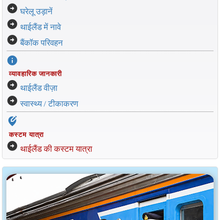
arrow_circle_right
घरेलू उड़ानें
arrow_circle_right
थाईलैंड में नावे
arrow_circle_right
बैंकॉक परिवहन
info
व्यावहारिक जानकारी
arrow_circle_right
थाईलैंड वीज़ा
arrow_circle_right
स्वास्थ्य / टीकाकरण
edit_location_alt
कस्टम यात्रा
arrow_circle_right
थाईलैंड की कस्टम यात्रा