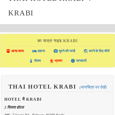
KRABI
का यात्रा गाइड KRABI
directions_transit
local_hotel
photo_camera
travel_explore
आना/जाना
ठहरना
घूमने की जगहें
करने के लिए चीजें
thermostat
hiking
info
मौसम
भ्रमण
जानकारी
THAI HOTEL KRABI
(मानचित्र पर देखें)
HOTEL में KRABI
2 सितारा होटल
पता : 7 Issara Rd., Paknam, 81000 Krabi