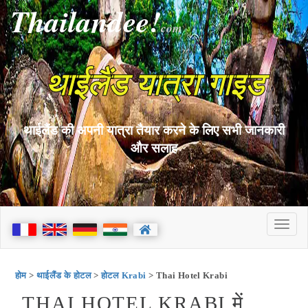
Thailandee!
com
थाईलैंड यात्रा गाइड
थाईलैंड की अपनी यात्रा तैयार करने के लिए सभी जानकारी
और सलाह
होम
>
थाईलैंड के होटल
>
होटल Krabi
> Thai Hotel Krabi
THAI HOTEL KRABI में