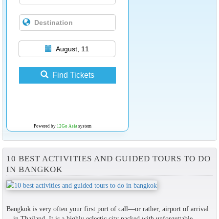
August, 11
Find Tickets
Powered by
12Go Asia
system
10 BEST ACTIVITIES AND GUIDED TOURS TO DO
IN BANGKOK
Bangkok is very often your first port of call—or rather, airport of arrival
—in Thailand. It is a highly eclectic city packed with unforgettable