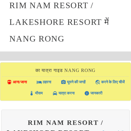
RIM NAM RESORT /
LAKESHORE RESORT में
NANG RONG
का यात्रा गाइड NANG RONG
directions_transit
local_hotel
photo_camera
travel_explore
आना/जाना
ठहरना
घूमने की जगहें
करने के लिए चीजें
thermostat
local_taxi
info
मौसम
यात्रा करना
जानकारी
RIM NAM RESORT /