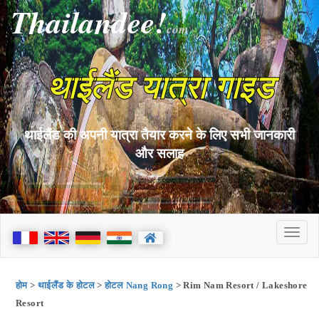
Thailandee!
com
थाईलैंड यात्रा गाइड
थाईलैंड की अपनी यात्रा तैयार करने के लिए सभी जानकारी
और सलाह
होम
>
थाईलैंड के होटल
>
होटल Nang Rong
> Rim Nam Resort / Lakeshore
Resort