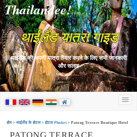
Thailandee!
com
थाईलैंड यात्रा गाइड
थाईलैंड की अपनी यात्रा तैयार करने के लिए सभी जानकारी
और सलाह
होम
>
थाईलैंड के होटल
>
होटल Phuket
> Patong Terrace Boutique Hotel
PATONG TERRACE