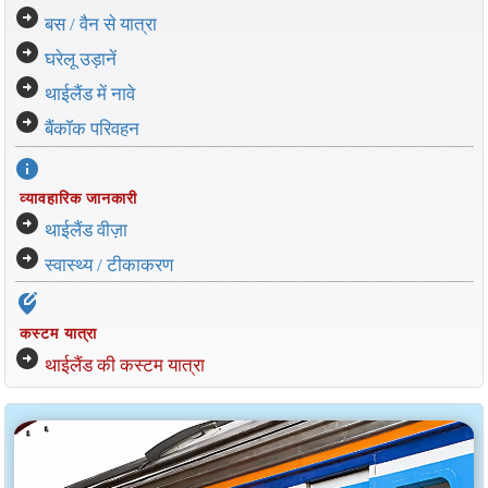
arrow_circle_right
बस / वैन से यात्रा
arrow_circle_right
घरेलू उड़ानें
arrow_circle_right
थाईलैंड में नावे
arrow_circle_right
बैंकॉक परिवहन
info
व्यावहारिक जानकारी
arrow_circle_right
थाईलैंड वीज़ा
arrow_circle_right
स्वास्थ्य / टीकाकरण
edit_location_alt
कस्टम यात्रा
arrow_circle_right
थाईलैंड की कस्टम यात्रा