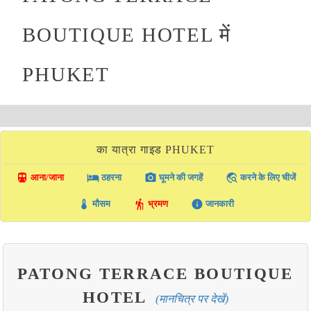
BOUTIQUE HOTEL में
PHUKET
का यात्रा गाइड PHUKET
directions_transit
local_hotel
photo_camera
travel_explore
आना/जाना
ठहरना
घूमने की जगहें
करने के लिए चीजें
thermostat
hiking
info
मौसम
भ्रमण
जानकारी
PATONG TERRACE BOUTIQUE
HOTEL
(मानचित्र पर देखें)