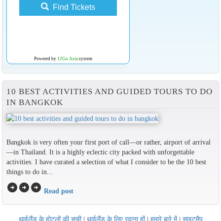
Find Tickets
Powered by
12Go Asia
system
10 BEST ACTIVITIES AND GUIDED TOURS TO DO
IN BANGKOK
Bangkok is very often your first port of call—or rather, airport of arrival
—in Thailand. It is a highly eclectic city packed with unforgettable
activities. I have curated a selection of what I consider to be the 10 best
things to do in...
arrow_circle_right
arrow_circle_right
arrow_circle_right
Read post
थाईलैंड के होटलों की सूची
|
थाईलैंड के लिए रवाना हों
|
हमारे बारे में
|
साइटमैप