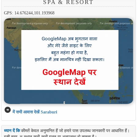
SPA & RESORT
GPS: 14.676244,101.193968
arrow_circle_right
में सभी आवास देखें Saraburi
ध्यान दें कि
कीमतें केवल अनुमानित हैं जो हमारे पास उपलब्ध जानकारी पर आधारित हैं।
इसी तरह, भू-स्थान कभी-कभी गलत या अनुपलब्ध हो सकता है।