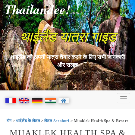
Thailandee!
com
थाईलैंड यात्रा गाइड
थाईलैंड की अपनी यात्रा तैयार करने के लिए सभी जानकारी
और सलाह
होम
>
थाईलैंड के होटल
>
होटल Saraburi
> Muaklek Health Spa & Resort
MUAKLEK HEALTH SPA &