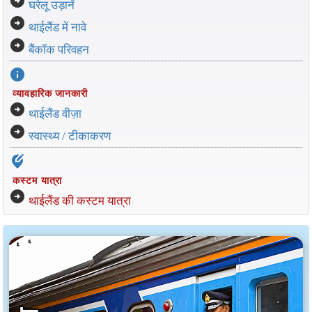
arrow_circle_right
घरेलू उड़ानें
arrow_circle_right
थाईलैंड में नावे
arrow_circle_right
बैंकॉक परिवहन
info
व्यावहारिक जानकारी
arrow_circle_right
थाईलैंड वीज़ा
arrow_circle_right
स्वास्थ्य / टीकाकरण
edit_location_alt
कस्टम यात्रा
arrow_circle_right
थाईलैंड की कस्टम यात्रा