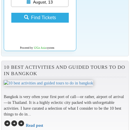
August, 13
Find Tickets
Powered by
12Go Asia
system
10 BEST ACTIVITIES AND GUIDED TOURS TO DO
IN BANGKOK
Bangkok is very often your first port of call—or rather, airport of arrival
—in Thailand. It is a highly eclectic city packed with unforgettable
activities. I have curated a selection of what I consider to be the 10 best
things to do in...
arrow_circle_right
arrow_circle_right
arrow_circle_right
Read post