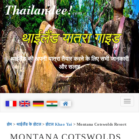
Thailandee!
com
थाईलैंड यात्रा गाइड
थाईलैंड की अपनी यात्रा तैयार करने के लिए सभी जानकारी
और सलाह
होम
>
थाईलैंड के होटल
>
होटल Khao Yai
> Montana Cotswolds Resort
MONTANA COTSWOLDS