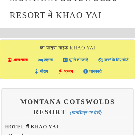
RESORT में KHAO YAI
का यात्रा गाइड KHAO YAI
directions_transit
local_hotel
photo_camera
travel_explore
आना/जाना
ठहरना
घूमने की जगहें
करने के लिए चीजें
thermostat
hiking
info
मौसम
भ्रमण
जानकारी
MONTANA COTSWOLDS
RESORT
(मानचित्र पर देखें)
HOTEL में KHAO YAI