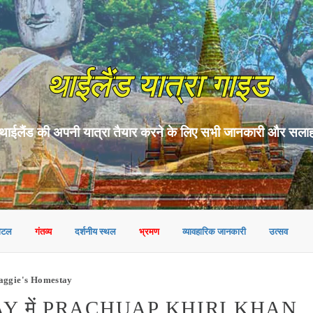
थाईलैंड यात्रा गाइड
थाईलैंड की अपनी यात्रा तैयार करने के लिए सभी जानकारी और सला
ोटल
गंतव्य
दर्शनीय स्थल
भ्रमण
व्यावहारिक जानकारी
उत्सव
ggie's Homestay
 में PRACHUAP KHIRI KHAN