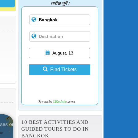
तारीख चुनें।
August, 13
Find Tickets
Powered by
12Go Asia
system
10 BEST ACTIVITIES AND
GUIDED TOURS TO DO IN
BANGKOK