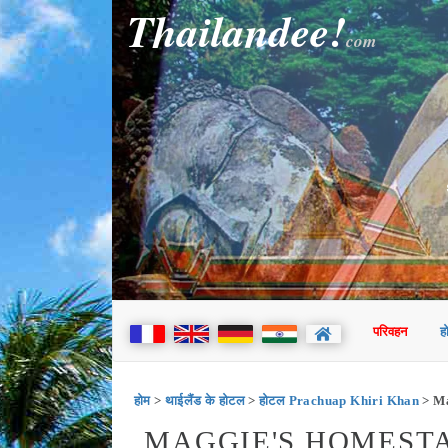
Thailandee!
com
परिवहन
ह
होम
>
थाईलैंड के होटल
>
होटल Prachuap Khiri Khan
> Ma
MAGGIE'S HOMESTAY