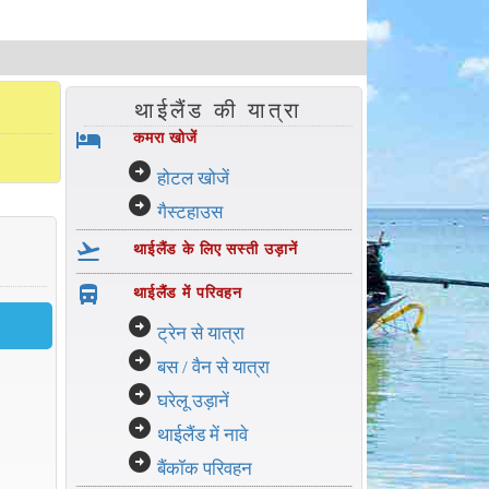
थाईलैंड की यात्रा
hotel
कमरा खोजें
arrow_circle_right
होटल खोजें
arrow_circle_right
गैस्टहाउस
flight_takeoff
थाईलैंड के लिए सस्ती उड़ानें
directions_bus_filled
थाईलैंड में परिवहन
arrow_circle_right
ट्रेन से यात्रा
arrow_circle_right
बस / वैन से यात्रा
arrow_circle_right
घरेलू उड़ानें
arrow_circle_right
थाईलैंड में नावे
arrow_circle_right
बैंकॉक परिवहन