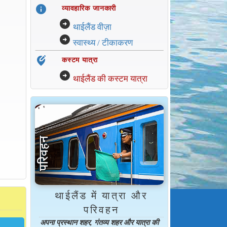
info
व्यावहारिक जानकारी
arrow_circle_right
थाईलैंड वीज़ा
arrow_circle_right
स्वास्थ्य / टीकाकरण
edit_location_alt
कस्टम यात्रा
arrow_circle_right
थाईलैंड की कस्टम यात्रा
थाईलैंड में यात्रा और
परिवहन
अपना प्रस्थान शहर, गंतव्य शहर और यात्रा की