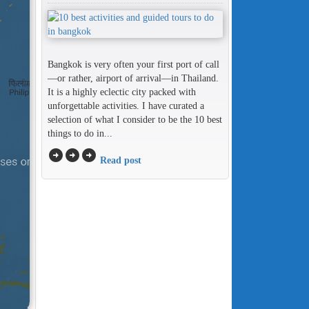
Bangkok is very often your first port of call
—or rather, airport of arrival—in Thailand.
It is a highly eclectic city packed with
unforgettable activities. I have curated a
selection of what I consider to be the 10 best
things to do in...
arrow_circle_right
arrow_circle_right
arrow_circle_right
Read post