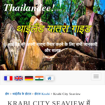
Thailandee!
com
थाईलैंड यात्रा गाइड
थाईलैंड की अपनी यात्रा तैयार करने के लिए सभी जानकारी
और सलाह
होम
>
थाईलैंड के होटल
>
होटल Krabi
> Krabi City Seaview
KRABI CITY SEAVIEW में