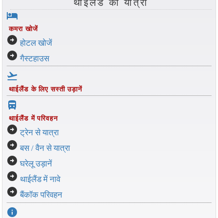
थाईलैंड की यात्रा
hotel
कमरा खोजें
arrow_circle_right
होटल खोजें
arrow_circle_right
गैस्टहाउस
flight_takeoff
थाईलैंड के लिए सस्ती उड़ानें
directions_bus_filled
थाईलैंड में परिवहन
arrow_circle_right
ट्रेन से यात्रा
arrow_circle_right
बस / वैन से यात्रा
arrow_circle_right
घरेलू उड़ानें
arrow_circle_right
थाईलैंड में नावे
arrow_circle_right
बैंकॉक परिवहन
info