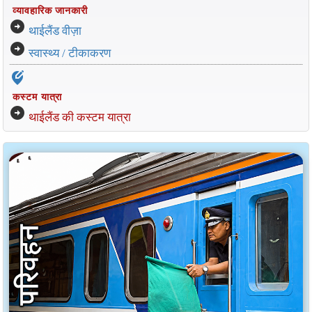
व्यावहारिक जानकारी
arrow_circle_right
थाईलैंड वीज़ा
arrow_circle_right
स्वास्थ्य / टीकाकरण
edit_location_alt
कस्टम यात्रा
arrow_circle_right
थाईलैंड की कस्टम यात्रा