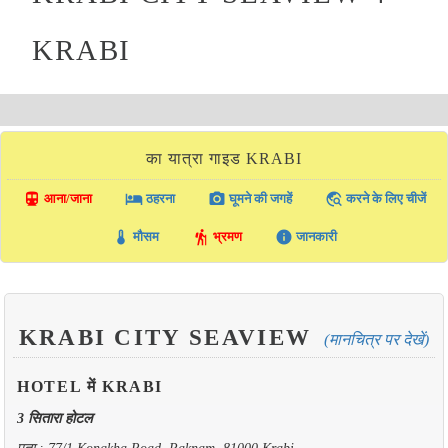
KRABI
का यात्रा गाइड KRABI
directions_transit
local_hotel
photo_camera
travel_explore
आना/जाना
ठहरना
घूमने की जगहें
करने के लिए चीजें
thermostat
hiking
info
मौसम
भ्रमण
जानकारी
KRABI CITY SEAVIEW
(मानचित्र पर देखें)
HOTEL में KRABI
3 सितारा होटल
पता : 77/1 Kongkha Road, Paknam, 81000 Krabi