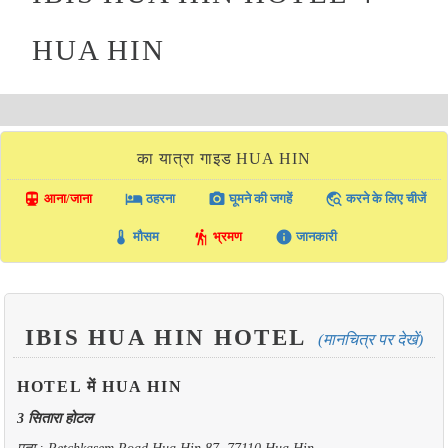
HUA HIN
का यात्रा गाइड HUA HIN
directions_transit
local_hotel
photo_camera
travel_explore
आना/जाना
ठहरना
घूमने की जगहें
करने के लिए चीजें
thermostat
hiking
info
मौसम
भ्रमण
जानकारी
IBIS HUA HIN HOTEL
(मानचित्र पर देखें)
HOTEL में HUA HIN
3 सितारा होटल
पता : Petchkasem Road Hua Hin 87, 77110 Hua Hin