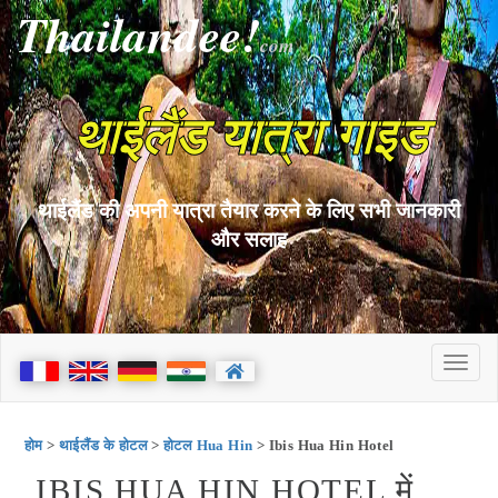
Thailandee!
com
थाईलैंड यात्रा गाइड
थाईलैंड की अपनी यात्रा तैयार करने के लिए सभी जानकारी
और सलाह
होम
>
थाईलैंड के होटल
>
होटल Hua Hin
> Ibis Hua Hin Hotel
IBIS HUA HIN HOTEL में