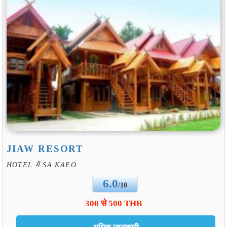
JIAW RESORT
HOTEL में SA KAEO
6.0
/10
300 से 500 THB