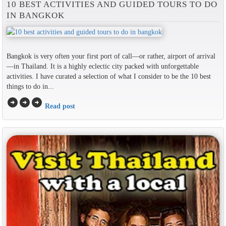
10 BEST ACTIVITIES AND GUIDED TOURS TO DO
IN BANGKOK
Bangkok is very often your first port of call—or rather, airport of arrival
—in Thailand. It is a highly eclectic city packed with unforgettable
activities. I have curated a selection of what I consider to be the 10 best
things to do in...
arrow_circle_right
arrow_circle_right
arrow_circle_right
Read post