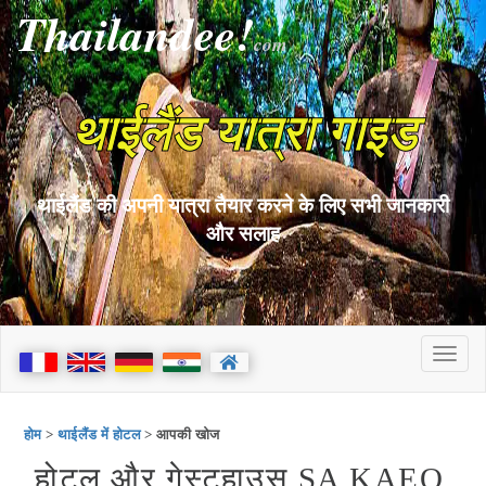
Thailandee!
com
थाईलैंड यात्रा गाइड
थाईलैंड की अपनी यात्रा तैयार करने के लिए सभी जानकारी
और सलाह
होम
>
थाईलैंड में होटल
> आपकी खोज
होटल और गेस्टहाउस SA KAEO