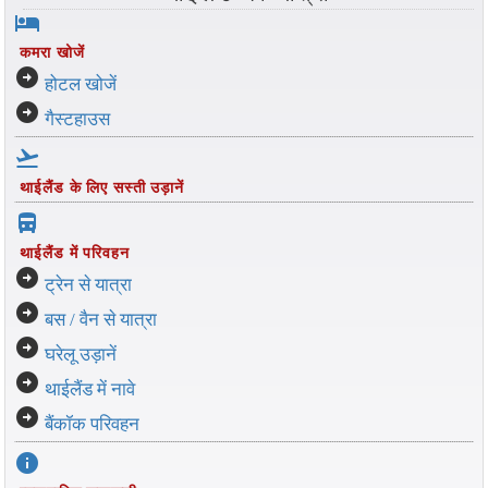
hotel
कमरा खोजें
arrow_circle_right
होटल खोजें
arrow_circle_right
गैस्टहाउस
flight_takeoff
थाईलैंड के लिए सस्ती उड़ानें
directions_bus_filled
थाईलैंड में परिवहन
arrow_circle_right
ट्रेन से यात्रा
arrow_circle_right
बस / वैन से यात्रा
arrow_circle_right
घरेलू उड़ानें
arrow_circle_right
थाईलैंड में नावे
arrow_circle_right
बैंकॉक परिवहन
info