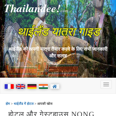
Thailandee!
com
थाईलैंड यात्रा गाइड
थाईलैंड की अपनी यात्रा तैयार करने के लिए सभी जानकारी
और सलाह
होम
>
थाईलैंड में होटल
> आपकी खोज
होटल और गेस्टहाउस NONG