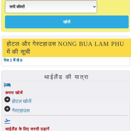
होटल और गेस्टहाउस NONG BUA LAM PHU
में की सूची
पेज 1 में से 0
थाईलैंड की यात्रा
hotel
कमरा खोजें
arrow_circle_right
होटल खोजें
arrow_circle_right
गैस्टहाउस
flight_takeoff
थाईलैंड के लिए सस्ती उड़ानें