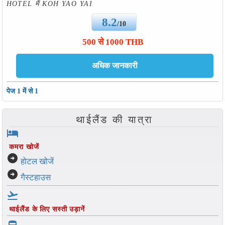
HOTEL में KOH YAO YAI
8.2
/10
500 से 1000 THB
पेज 1 में से 1
थाईलैंड की यात्रा
hotel
कमरा खोजें
arrow_circle_right
होटल खोजें
arrow_circle_right
गैस्टहाउस
flight_takeoff
थाईलैंड के लिए सस्ती उड़ानें