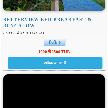
BETTERVIEW BED BREAKFAST &
BUNGALOW
HOTEL में KOH YAO YAI
8.8
/10
1000 से 2500 THB