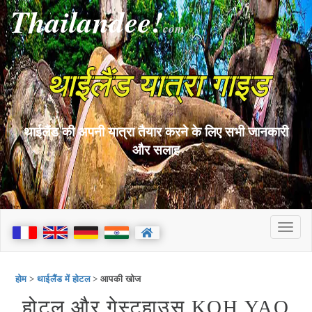
Thailandee!
com
थाईलैंड यात्रा गाइड
थाईलैंड की अपनी यात्रा तैयार करने के लिए सभी जानकारी
और सलाह
होम
>
थाईलैंड में होटल
> आपकी खोज
होटल और गेस्टहाउस KOH YAO