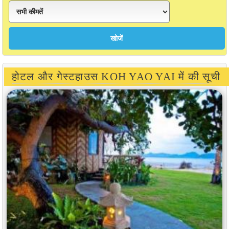
होटल और गेस्टहाउस KOH YAO YAI में की सूची