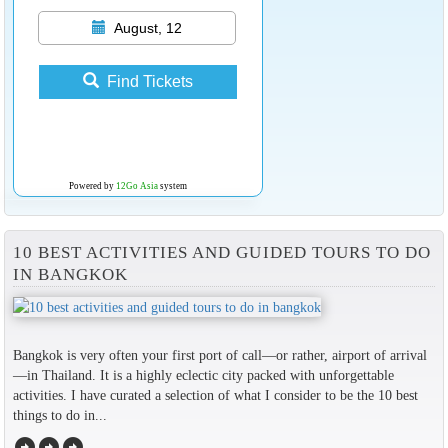
August, 12
Find Tickets
Powered by
12Go Asia
system
10 BEST ACTIVITIES AND GUIDED TOURS TO DO
IN BANGKOK
Bangkok is very often your first port of call—or rather, airport of arrival
—in Thailand. It is a highly eclectic city packed with unforgettable
activities. I have curated a selection of what I consider to be the 10 best
things to do in...
arrow_circle_right
arrow_circle_right
arrow_circle_right