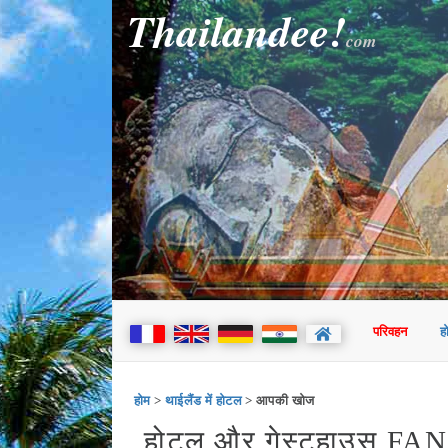
Thailandee!
com
परिवहन
ह
होम
>
थाईलैंड में होटल
> आपकी खोज
होटल और गेस्टहाउस FANG