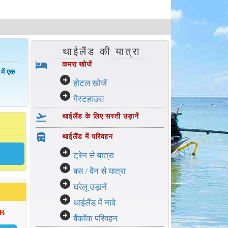
थाईलैंड की यात्रा
hotel
कमरा खोजें
में एक
arrow_circle_right
होटल खोजें
arrow_circle_right
गैस्टहाउस
flight_takeoff
थाईलैंड के लिए सस्ती उड़ानें
directions_bus_filled
थाईलैंड में परिवहन
arrow_circle_right
ट्रेन से यात्रा
arrow_circle_right
बस / वैन से यात्रा
arrow_circle_right
घरेलू उड़ानें
arrow_circle_right
थाईलैंड में नावे
HB
arrow_circle_right
बैंकॉक परिवहन