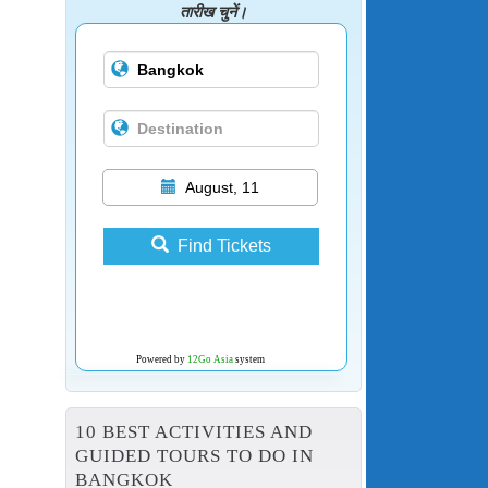
तारीख चुनें।
August, 11
Find Tickets
Powered by
12Go Asia
system
10 BEST ACTIVITIES AND
GUIDED TOURS TO DO IN
BANGKOK