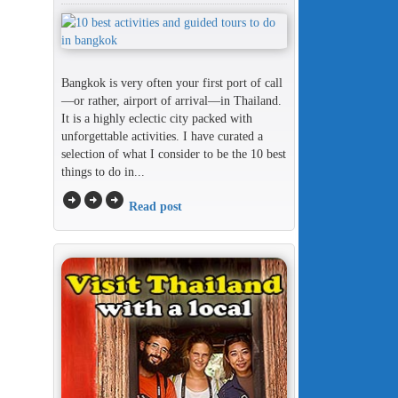
Bangkok is very often your first port of call
—or rather, airport of arrival—in Thailand.
It is a highly eclectic city packed with
unforgettable activities. I have curated a
selection of what I consider to be the 10 best
things to do in...
arrow_circle_right
arrow_circle_right
arrow_circle_right
Read post