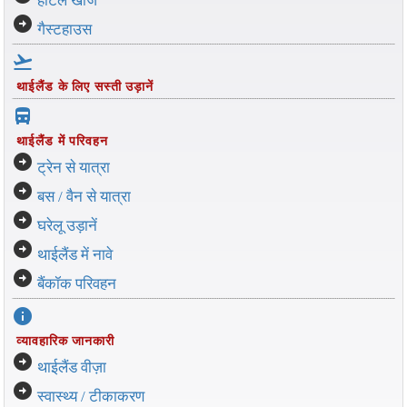
होटल खोजें
arrow_circle_right
गैस्टहाउस
flight_takeoff
थाईलैंड के लिए सस्ती उड़ानें
directions_bus_filled
थाईलैंड में परिवहन
arrow_circle_right
ट्रेन से यात्रा
arrow_circle_right
बस / वैन से यात्रा
arrow_circle_right
घरेलू उड़ानें
arrow_circle_right
थाईलैंड में नावे
arrow_circle_right
बैंकॉक परिवहन
info
व्यावहारिक जानकारी
arrow_circle_right
थाईलैंड वीज़ा
arrow_circle_right
स्वास्थ्य / टीकाकरण