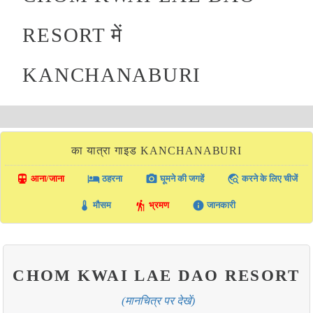
RESORT में
KANCHANABURI
का यात्रा गाइड KANCHANABURI
directions_transit
local_hotel
photo_camera
travel_explore
आना/जाना
ठहरना
घूमने की जगहें
करने के लिए चीजें
thermostat
hiking
info
मौसम
भ्रमण
जानकारी
CHOM KWAI LAE DAO RESORT
(मानचित्र पर देखें)