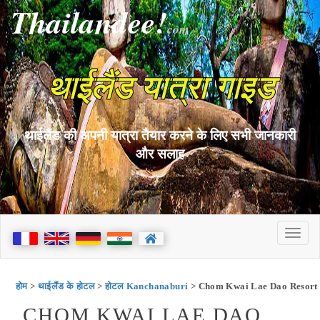
Thailandee!
com
थाईलैंड यात्रा गाइड
थाईलैंड की अपनी यात्रा तैयार करने के लिए सभी जानकारी
और सलाह
होम
>
थाईलैंड के होटल
>
होटल Kanchanaburi
> Chom Kwai Lae Dao Resort
CHOM KWAI LAE DAO