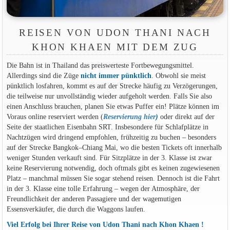
REISEN VON UDON THANI NACH
KHON KHAEN MIT DEM ZUG
Die Bahn ist in Thailand das preiswerteste Fortbewegungsmittel.
Allerdings sind die Züge
nicht immer pünktlich
. Obwohl sie meist
pünktlich losfahren, kommt es auf der Strecke häufig zu Verzögerungen,
die teilweise nur unvollständig wieder aufgeholt werden. Falls Sie also
einen Anschluss brauchen, planen Sie etwas Puffer ein! Plätze können im
Voraus online reserviert werden (
Reservierung hier
)
oder direkt auf der
Seite der staatlichen Eisenbahn SRT. Insbesondere für Schlafplätze in
Nachtzügen wird dringend empfohlen, frühzeitig zu buchen – besonders
auf der Strecke Bangkok–Chiang Mai, wo die besten Tickets oft innerhalb
weniger Stunden verkauft sind. Für Sitzplätze in der 3. Klasse ist zwar
keine Reservierung notwendig, doch oftmals gibt es keinen zugewiesenen
Platz – manchmal müssen Sie sogar stehend reisen. Dennoch ist die Fahrt
in der 3. Klasse eine tolle Erfahrung – wegen der Atmosphäre, der
Freundlichkeit der anderen Passagiere und der wagemutigen
Essensverkäufer, die durch die Waggons laufen.
Viel Erfolg bei Ihrer Reise von Udon Thani nach Khon Khaen !