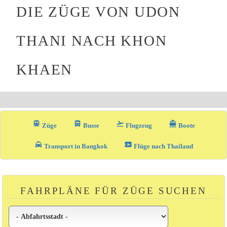
DIE ZÜGE VON UDON
THANI NACH KHON
KHAEN
train
directions_bus_filled
flight_takeoff
directions_boat
Züge
Busse
Flugzeug
Boote
local_taxi
airplane_ticket
Transport in Bangkok
Flüge nach Thailand
FAHRPLÄNE FÜR ZÜGE SUCHEN