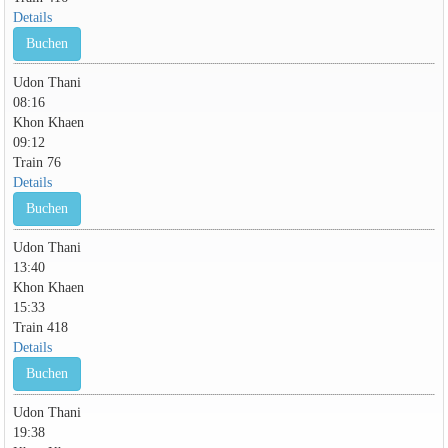
Details
Buchen
Udon Thani
08:16
Khon Khaen
09:12
Train 76
Details
Buchen
Udon Thani
13:40
Khon Khaen
15:33
Train 418
Details
Buchen
Udon Thani
19:38