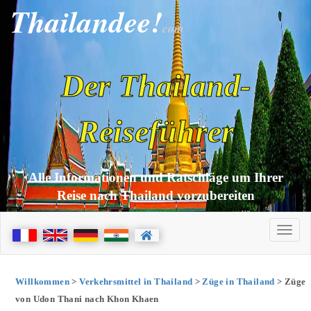
Thailandee!
com
Der Thailand-
Reiseführer
Alle Informationen und Ratschläge um Ihrer
Reise nach Thailand vorzubereiten
Willkommen
>
Verkehrsmittel in Thailand
>
Züge in Thailand
> Züge
von Udon Thani nach Khon Khaen