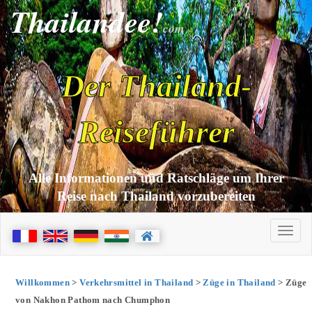
Thailandee!
com
Der Thailand-
Reiseführer
Alle Informationen und Ratschläge um Ihrer
Reise nach Thailand vorzubereiten
Willkommen
>
Verkehrsmittel in Thailand
>
Züge in Thailand
> Züge
von Nakhon Pathom nach Chumphon