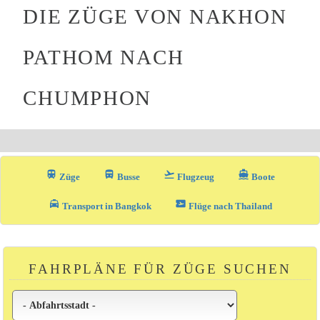
DIE ZÜGE VON NAKHON
PATHOM NACH
CHUMPHON
train
directions_bus_filled
flight_takeoff
directions_boat
Züge
Busse
Flugzeug
Boote
local_taxi
airplane_ticket
Transport in Bangkok
Flüge nach Thailand
FAHRPLÄNE FÜR ZÜGE SUCHEN