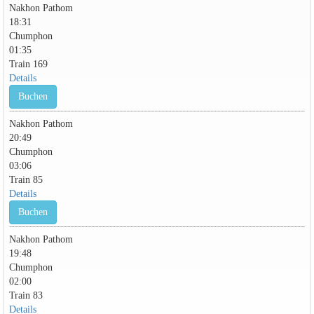
Nakhon Pathom
18:31
Chumphon
01:35
Train 169
Details
Buchen
Nakhon Pathom
20:49
Chumphon
03:06
Train 85
Details
Buchen
Nakhon Pathom
19:48
Chumphon
02:00
Train 83
Details