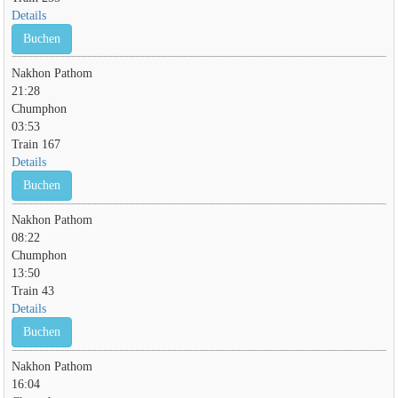
Details
Buchen
Nakhon Pathom
21:28
Chumphon
03:53
Train 167
Details
Buchen
Nakhon Pathom
08:22
Chumphon
13:50
Train 43
Details
Buchen
Nakhon Pathom
16:04