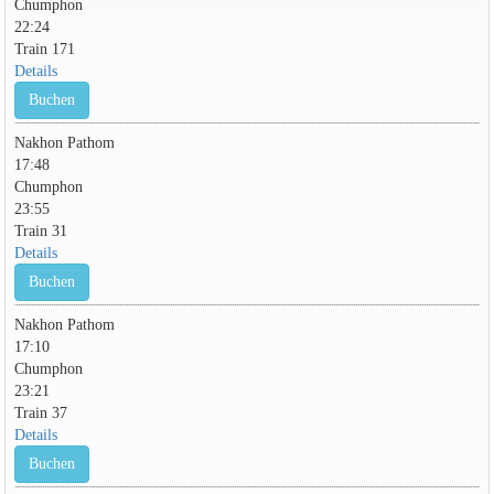
Chumphon
22:24
Train 171
Details
Buchen
Nakhon Pathom
17:48
Chumphon
23:55
Train 31
Details
Buchen
Nakhon Pathom
17:10
Chumphon
23:21
Train 37
Details
Buchen