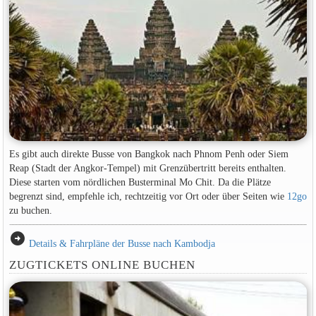
Es gibt auch direkte Busse von Bangkok nach Phnom Penh oder Siem
Reap (Stadt der Angkor-Tempel) mit Grenzübertritt bereits enthalten.
Diese starten vom nördlichen Busterminal Mo Chit. Da die Plätze
begrenzt sind, empfehle ich, rechtzeitig vor Ort oder über Seiten wie
12go
zu buchen.
arrow_circle_right
Details & Fahrpläne der Busse nach Kambodja
ZUGTICKETS ONLINE BUCHEN