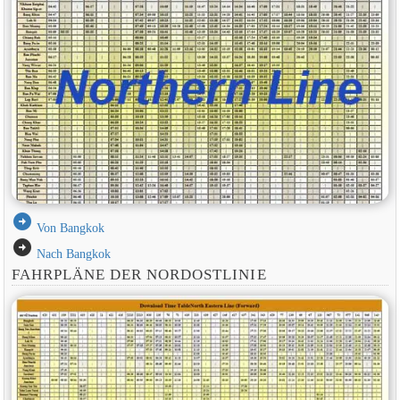
arrow_circle_right
Von Bangkok
arrow_circle_right
Nach Bangkok
FAHRPLÄNE DER NORDOSTLINIE