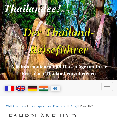
Thailandee!
com
Der Thailand-
Reiseführer
Alle Informationen und Ratschläge um Ihrer
Reise nach Thailand vorzubereiten
Willkommen
>
Transporte in Thailand
>
Zug
> Zug 167
FAHRPLÄNE UND