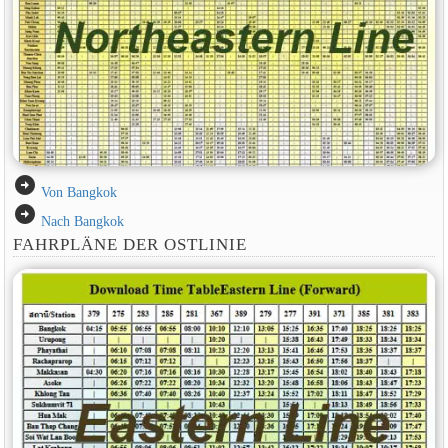
arrow_circle_right
Von Bangkok
arrow_circle_right
Nach Bangkok
FAHRPLÄNE DER OSTLINIE