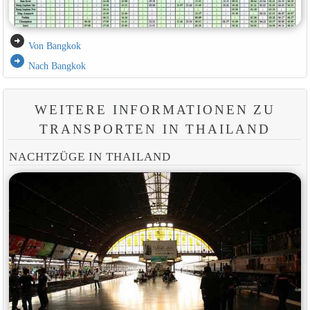
arrow_circle_right
Von Bangkok
arrow_circle_right
Nach Bangkok
WEITERE INFORMATIONEN ZU
TRANSPORTEN IN THAILAND
NACHTZÜGE IN THAILAND