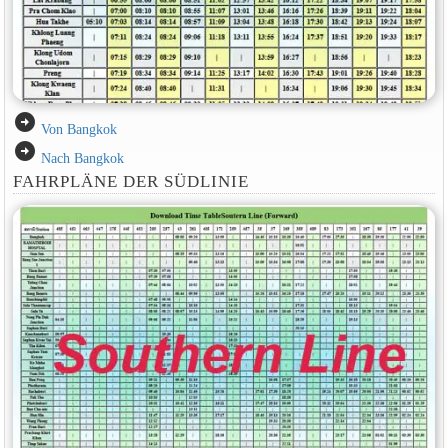
arrow_circle_right
Von Bangkok
arrow_circle_right
Nach Bangkok
FAHRPLÄNE DER SÜDLINIE