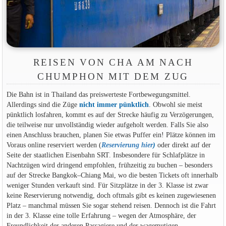
REISEN VON CHA AM NACH
CHUMPHON MIT DEM ZUG
Die Bahn ist in Thailand das preiswerteste Fortbewegungsmittel.
Allerdings sind die Züge
nicht immer pünktlich
. Obwohl sie meist
pünktlich losfahren, kommt es auf der Strecke häufig zu Verzögerungen,
die teilweise nur unvollständig wieder aufgeholt werden. Falls Sie also
einen Anschluss brauchen, planen Sie etwas Puffer ein! Plätze können im
Voraus online reserviert werden (
Reservierung hier
)
oder direkt auf der
Seite der staatlichen Eisenbahn SRT. Insbesondere für Schlafplätze in
Nachtzügen wird dringend empfohlen, frühzeitig zu buchen – besonders
auf der Strecke Bangkok–Chiang Mai, wo die besten Tickets oft innerhalb
weniger Stunden verkauft sind. Für Sitzplätze in der 3. Klasse ist zwar
keine Reservierung notwendig, doch oftmals gibt es keinen zugewiesenen
Platz – manchmal müssen Sie sogar stehend reisen. Dennoch ist die Fahrt
in der 3. Klasse eine tolle Erfahrung – wegen der Atmosphäre, der
Freundlichkeit der anderen Passagiere und der wagemutigen