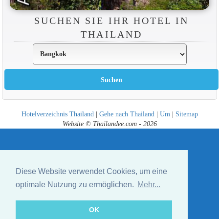
SUCHEN SIE IHR HOTEL IN
THAILAND
Hotelverzeichnis Thailand
|
Gehe nach Thailand
|
Um
|
Sitemap
Website © Thailandee.com - 2026
Diese Website verwendet Cookies, um eine
optimale Nutzung zu ermöglichen.
Mehr...
OK