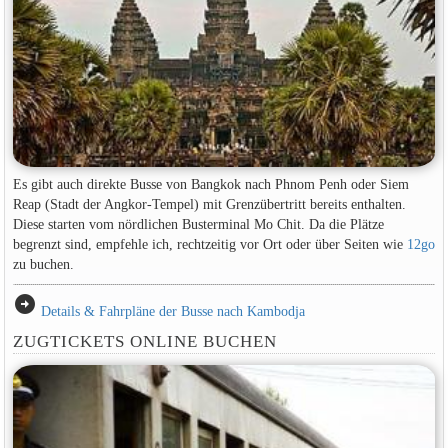
Es gibt auch direkte Busse von Bangkok nach Phnom Penh oder Siem
Reap (Stadt der Angkor-Tempel) mit Grenzübertritt bereits enthalten.
Diese starten vom nördlichen Busterminal Mo Chit. Da die Plätze
begrenzt sind, empfehle ich, rechtzeitig vor Ort oder über Seiten wie
12go
zu buchen.
arrow_circle_right
Details & Fahrpläne der Busse nach Kambodja
ZUGTICKETS ONLINE BUCHEN