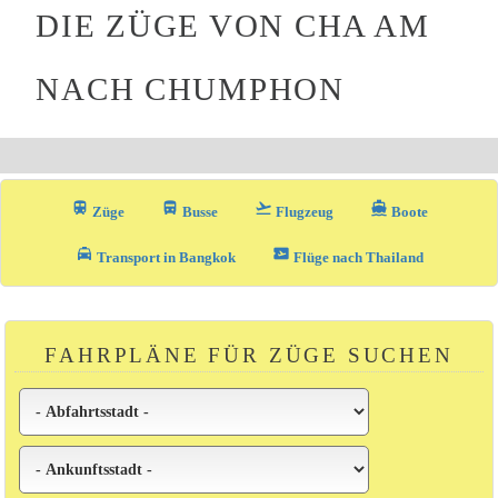
DIE ZÜGE VON CHA AM
NACH CHUMPHON
train
directions_bus_filled
flight_takeoff
directions_boat
Züge
Busse
Flugzeug
Boote
local_taxi
airplane_ticket
Transport in Bangkok
Flüge nach Thailand
FAHRPLÄNE FÜR ZÜGE SUCHEN