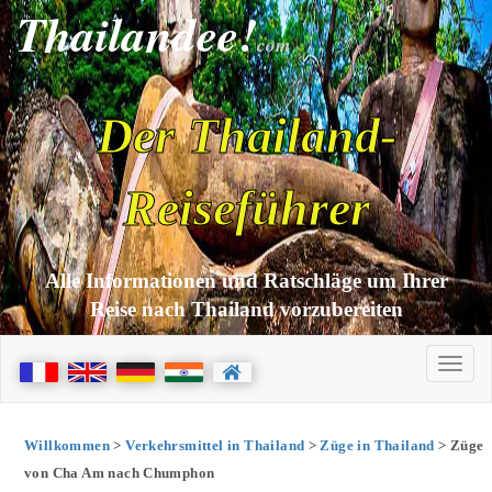
Thailandee!
com
Der Thailand-
Reiseführer
Alle Informationen und Ratschläge um Ihrer
Reise nach Thailand vorzubereiten
Willkommen
>
Verkehrsmittel in Thailand
>
Züge in Thailand
> Züge
von Cha Am nach Chumphon