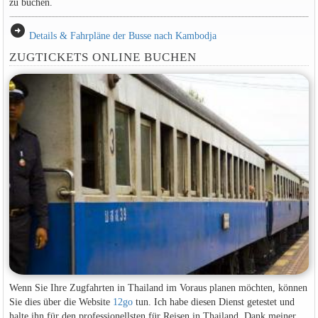
zu buchen.
arrow_circle_right
Details & Fahrpläne der Busse nach Kambodja
ZUGTICKETS ONLINE BUCHEN
Wenn Sie Ihre Zugfahrten in Thailand im Voraus planen möchten, können
Sie dies über die Website
12go
tun. Ich habe diesen Dienst getestet und
halte ihn für den professionellsten für Reisen in Thailand. Dank meiner