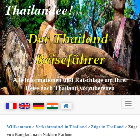
Thailandee!
com
Der Thailand-
Reiseführer
Alle Informationen und Ratschläge um Ihrer
Reise nach Thailand vorzubereiten
Willkommen
>
Verkehrsmittel in Thailand
>
Züge in Thailand
> Züge
von Bangkok nach Nakhon Pathom