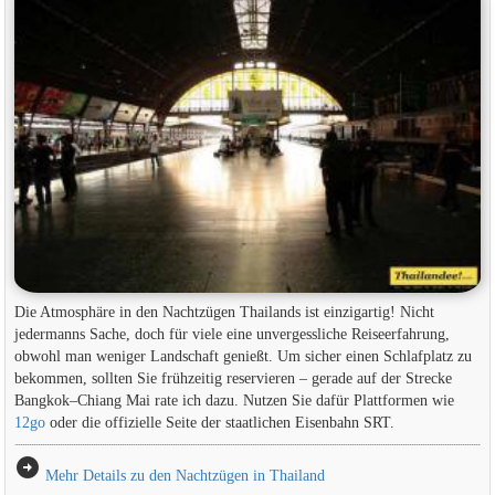
Die Atmosphäre in den Nachtzügen Thailands ist einzigartig! Nicht
jedermanns Sache, doch für viele eine unvergessliche Reiseerfahrung,
obwohl man weniger Landschaft genießt. Um sicher einen Schlafplatz zu
bekommen, sollten Sie frühzeitig reservieren – gerade auf der Strecke
Bangkok–Chiang Mai rate ich dazu. Nutzen Sie dafür Plattformen wie
12go
oder die offizielle Seite der staatlichen Eisenbahn SRT.
arrow_circle_right
Mehr Details zu den Nachtzügen in Thailand