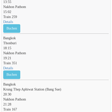
13:55
Nakhon Pathom
15:02
Train 259
Details
Buchen
Bangkok
Thonburi
18:15
Nakhon Pathom
19:21
Train 351
Details
Buchen
Bangkok
Krung Thep Aphiwat Station (Bang Sue)
20:30
Nakhon Pathom
21:28
Train 167