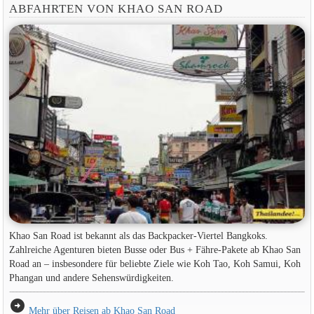
ABFAHRTEN VON KHAO SAN ROAD
Khao San Road ist bekannt als das Backpacker-Viertel Bangkoks.
Zahlreiche Agenturen bieten Busse oder Bus + Fähre-Pakete ab Khao San
Road an – insbesondere für beliebte Ziele wie Koh Tao, Koh Samui, Koh
Phangan und andere Sehenswürdigkeiten.
arrow_circle_right
Mehr über Reisen ab Khao San Road