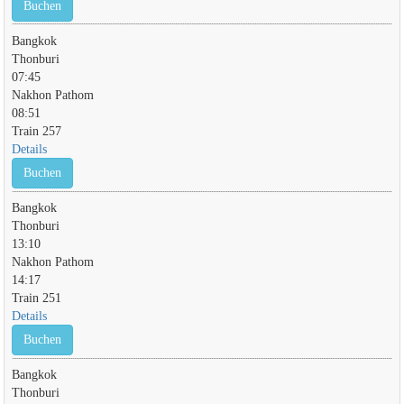
Buchen
Bangkok
Thonburi
07:45
Nakhon Pathom
08:51
Train 257
Details
Buchen
Bangkok
Thonburi
13:10
Nakhon Pathom
14:17
Train 251
Details
Buchen
Bangkok
Thonburi