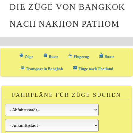
DIE ZÜGE VON BANGKOK
NACH NAKHON PATHOM
train
directions_bus_filled
flight_takeoff
directions_boat
Züge
Busse
Flugzeug
Boote
local_taxi
airplane_ticket
Transport in Bangkok
Flüge nach Thailand
FAHRPLÄNE FÜR ZÜGE SUCHEN