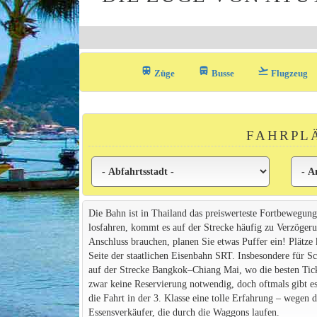
train
directions_bus_filled
flight_takeoff
Züge
Busse
Flugzeug
FAHRPL
Die Bahn ist in Thailand das preiswerteste Fortbewegung
losfahren, kommt es auf der Strecke häufig zu Verzögerun
Anschluss brauchen, planen Sie etwas Puffer ein! Plätze
Seite der staatlichen Eisenbahn SRT. Insbesondere für S
auf der Strecke Bangkok–Chiang Mai, wo die besten Ticket
zwar keine Reservierung notwendig, doch oftmals gibt e
die Fahrt in der 3. Klasse eine tolle Erfahrung – wegen
Essensverkäufer, die durch die Waggons laufen.