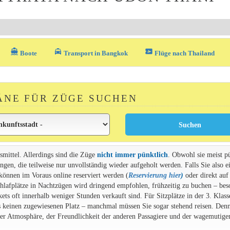
directions_boat
local_taxi
airplane_ticket
Boote
Transport in Bangkok
Flüge nach Thailand
ÄNE FÜR ZÜGE SUCHEN
smittel. Allerdings sind die Züge
nicht immer pünktlich
. Obwohl sie meist p
gen, die teilweise nur unvollständig wieder aufgeholt werden. Falls Sie also e
 können im Voraus online reserviert werden (
Reservierung hier
)
oder direkt auf
chlafplätze in Nachtzügen wird dringend empfohlen, frühzeitig zu buchen – bes
s oft innerhalb weniger Stunden verkauft sind. Für Sitzplätze in der 3. Klasse
s keinen zugewiesenen Platz – manchmal müssen Sie sogar stehend reisen. Denn
 der Atmosphäre, der Freundlichkeit der anderen Passagiere und der wagemutige