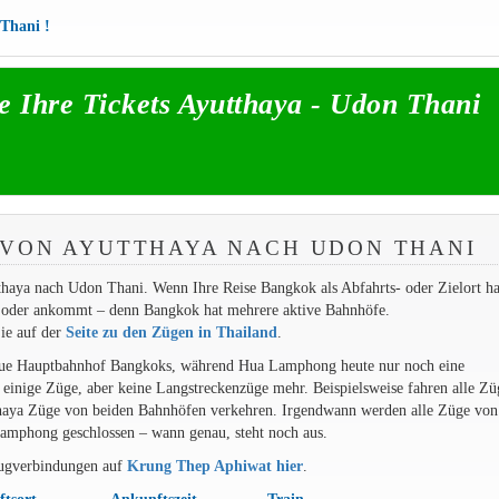
 Thani !
e Ihre Tickets Ayutthaya - Udon Thani
 VON AYUTTHAYA NACH UDON THANI
thaya nach Udon Thani. Wenn Ihre Reise Bangkok als Abfahrts- oder Zielort ha
t oder ankommt – denn Bangkok hat mehrere aktive Bahnhöfe.
ie auf der
Seite zu den Zügen in Thailand
.
eue Hauptbahnhof Bangkoks, während Hua Lamphong heute nur noch eine
h einige Züge, aber keine Langstreckenzüge mehr. Beispielsweise fahren alle Zü
haya Züge von beiden Bahnhöfen verkehren. Irgendwann werden alle Züge vo
mphong geschlossen – wann genau, steht noch aus.
Zugverbindungen auf
Krung Thep Aphiwat hier
.