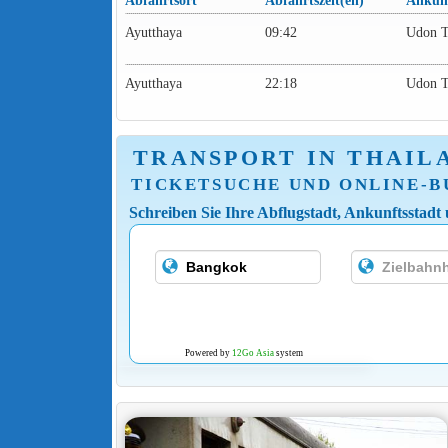
Abfahrtsort
Abfahrtszeit(en)
Ankunf
Ayutthaya
09:42
Udon T
Ayutthaya
22:18
Udon T
TRANSPORT IN THAIL
TICKETSUCHE UND ONLINE-
Schreiben Sie Ihre Abflugstadt, Ankunftsstadt
Powered by
12Go Asia
system