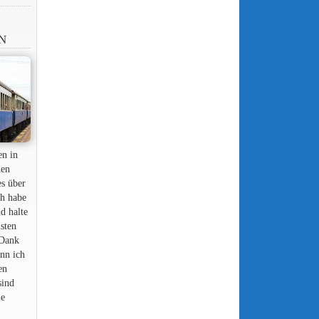
N
en in
nen
es über
ch habe
nd halte
lsten
 Dank
nn ich
en
sind
ie