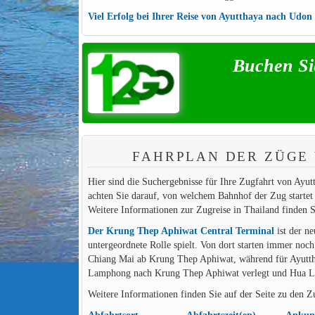
Viel Erfolg bei Ihrer Reise von Ayutthaya nach Udon
Buchen Si
FAHRPLAN DER ZÜGE
Hier sind die Suchergebnisse für Ihre Zugfahrt von Ayut
achten Sie darauf, von welchem Bahnhof der Zug starte
Weitere Informationen zur Zugreise in Thailand finden S
Der Krung Thep Aphiwat Central Terminal
ist der n
untergeordnete Rolle spielt. Von dort starten immer noc
Chiang Mai ab Krung Thep Aphiwat, während für Ayutt
Lamphong nach Krung Thep Aphiwat verlegt und Hua La
Weitere Informationen finden Sie auf der Seite zu den 