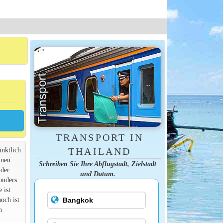
TRANSPORT IN
ünktlich
THAILAND
inen
Schreiben Sie Ihre Abflugstadt, Zielstadt
 der
und Datum.
onders
 ist
och ist
n