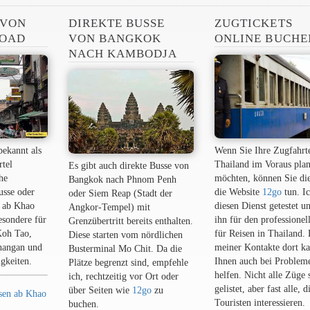
 VON
DIREKTE BUSSE
ZUGTICKETS
ROAD
VON BANGKOK
ONLINE BUCHE
NACH KAMBODJA
bekannt als
Wenn Sie Ihre Zugfahrt
rtel
Thailand im Voraus pla
Es gibt auch direkte Busse von
he
möchten, können Sie di
Bangkok nach Phnom Penh
usse oder
die Website
12go
tun. I
oder Siem Reap (Stadt der
 ab Khao
diesen Dienst getestet u
Angkor-Tempel) mit
esondere für
ihn für den professionel
Grenzübertritt bereits enthalten.
Koh Tao,
für Reisen in Thailand.
Diese starten vom nördlichen
hangan und
meiner Kontakte dort ka
Busterminal Mo Chit. Da die
gkeiten.
Ihnen auch bei Problem
Plätze begrenzt sind, empfehle
helfen. Nicht alle Züge 
ich, rechtzeitig vor Ort oder
gelistet, aber fast alle, d
über Seiten wie
12go
zu
sen ab Khao
Touristen interessieren.
buchen.