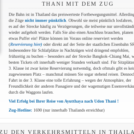
THANI MIT DEM ZUG
Die Bahn ist in Thailand das preiswerteste Fortbewegungsmittel. Allerdin
die Züge
nicht immer pünktlich
. Obwohl sie meist pünktlich losfahren
es auf der Strecke häufig zu Verzögerungen, die teilweise nur unvollständ
wieder aufgeholt werden. Falls Sie also einen Anschluss brauchen, planen
etwas Puffer ein! Plätze können im Voraus online reserviert werden
(
Reservierung hier
)
oder direkt auf der Seite der staatlichen Eisenbahn S
Insbesondere für Schlafplätze in Nachtzügen wird dringend empfohlen,
frühzeitig zu buchen – besonders auf der Strecke Bangkok–Chiang Mai, w
besten Tickets oft innerhalb weniger Stunden verkauft sind. Für Sitzplätze
3. Klasse ist zwar keine Reservierung notwendig, doch oftmals gibt es ke
zugewiesenen Platz – manchmal müssen Sie sogar stehend reisen. Dennoch
Fahrt in der 3. Klasse eine tolle Erfahrung – wegen der Atmosphäre, der
Freundlichkeit der anderen Passagiere und der wagemutigen Essensverkäuf
durch die Waggons laufen.
Viel Erfolg bei Ihrer Reise von Ayutthaya nach Udon Thani !
Zug-Hotline:
1690 (nur innerhalb Thailands erreichbar)
ZU DEN VERKEHRSMITTELN IN THAIL