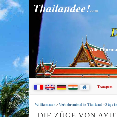
Thailandee!
com
D
Alle Informa
Transport
Willkommen
>
Verkehrsmittel in Thailand
>
Züge i
DIE ZÜGE VON AY