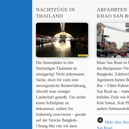
NACHTZÜGE IN
ABFAHRTEN
THAILAND
KHAO SAN 
Die Atmosphäre in den
Khao San Road ist 
Nachtzügen Thailands ist
das Backpacker-Vie
einzigartig! Nicht jedermanns
Bangkoks. Zahlreic
Sache, doch für viele eine
Agenturen bieten B
unvergessliche Reiseerfahrung,
Bus + Fähre-Pakete
obwohl man weniger
San Road an – insb
Landschaft genießt. Um sicher
beliebte Ziele wie 
einen Schlafplatz zu
Koh Samui, Koh P
bekommen, sollten Sie
andere Sehenswürdi
frühzeitig reservieren – gerade
arrow_circle_right
auf der Strecke Bangkok–
Mehr über Rei
Chiang Mai rate ich dazu.
San Road