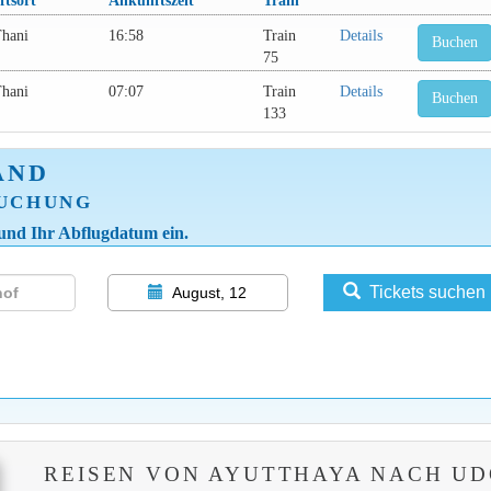
tsort
Ankunftszeit
Train
hani
16:58
Train
Details
Buchen
75
hani
07:07
Train
Details
Buchen
133
AND
BUCHUNG
 und Ihr Abflugdatum ein.
Tickets suchen
August, 12
REISEN VON AYUTTHAYA NACH U