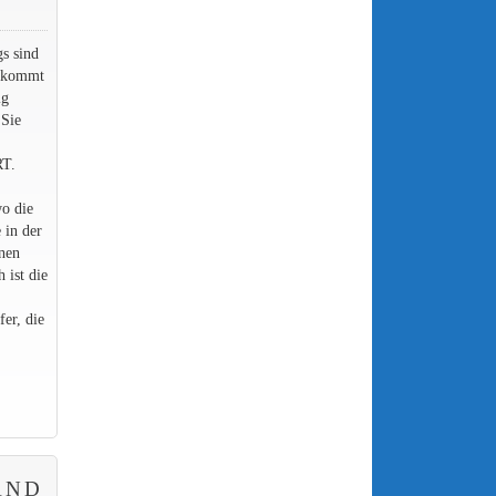
gs sind
, kommt
ig
 Sie
RT.
o die
 in der
inen
 ist die
er, die
AND