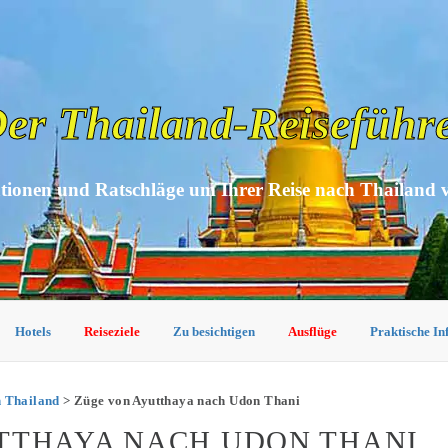
er Thailand-Reiseführ
tionen und Ratschläge um Ihrer Reise nach Thailand 
Hotels
Reiseziele
Zu besichtigen
Ausflüge
Praktische I
n Thailand
> Züge von Ayutthaya nach Udon Thani
UTTHAYA NACH UDON THANI