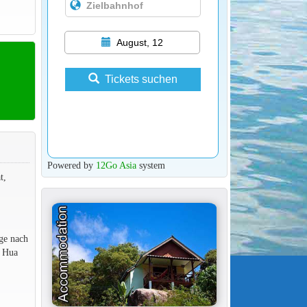
August, 12
Tickets suchen
Powered by
12Go Asia
system
t,
ge nach
n Hua