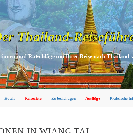
er Thailand-Reiseführ
tionen und Ratschläge um Ihrer Reise nach Thailand 
Hotels
Reiseziele
Zu besichtigen
Ausflüge
Praktische I
ONEN IN WIANG TAI