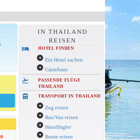
IN THAILAND
REISEN
u
hotel
HOTEL FINDEN
n
arrow_circle_right
Ein Hotel suchen
arrow_circle_right
Gästehaus
flight_takeoff
PASSENDE FLÜGE
THAILAND
directions_bus_filled
TRANSPORT IN THAILAND
arrow_circle_right
Zug reisen
arrow_circle_right
Bus/Van reisen
arrow_circle_right
Hausflügler
arrow_circle_right
00
Boote reisen