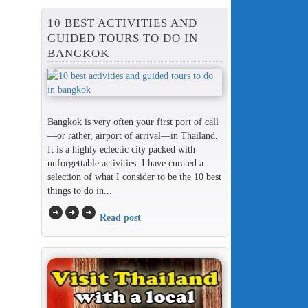
10 BEST ACTIVITIES AND
GUIDED TOURS TO DO IN
BANGKOK
Bangkok is very often your first port of call
—or rather, airport of arrival—in Thailand.
It is a highly eclectic city packed with
unforgettable activities. I have curated a
selection of what I consider to be the 10 best
things to do in...
arrow_circle_right
arrow_circle_right
arrow_circle_right
Read post