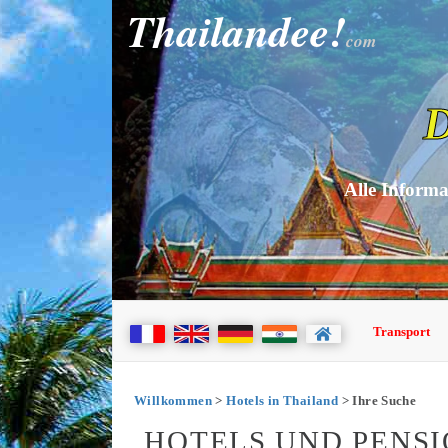
Thailandee!
com
D
Alle Informa
Transport
Willkommen
>
Hotels in Thailand
> Ihre Suche
HOTELS UND PENSI