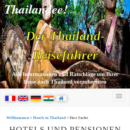
Thailandee!
com
Der Thailand-
Reiseführer
Alle Informationen und Ratschläge um Ihrer
Reise nach Thailand vorzubereiten
Willkommen
>
Hotels in Thailand
> Ihre Suche
HOTELS UND PENSIONEN