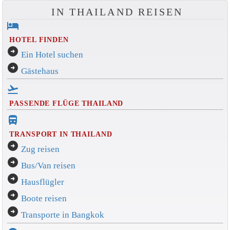
IN THAILAND REISEN
hotel
HOTEL FINDEN
arrow_circle_right
Ein Hotel suchen
arrow_circle_right
Gästehaus
flight_takeoff
PASSENDE FLÜGE THAILAND
directions_bus_filled
TRANSPORT IN THAILAND
arrow_circle_right
Zug reisen
arrow_circle_right
Bus/Van reisen
arrow_circle_right
Hausflügler
arrow_circle_right
Boote reisen
arrow_circle_right
Transporte in Bangkok