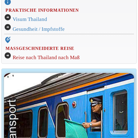
info
PRAKTISCHE INFORMATIONEN
arrow_circle_right
Visum Thailand
arrow_circle_right
Gesundheit / Impfstoffe
edit_location_alt
MASSGESCHNEIDERTE REISE
arrow_circle_right
Reise nach Thailand nach Maß