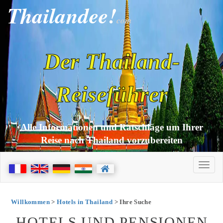
Thailandee!
com
Der Thailand-
Reiseführer
Alle Informationen und Ratschläge um Ihrer
Reise nach Thailand vorzubereiten
Willkommen
>
Hotels in Thailand
> Ihre Suche
HOTELS UND PENSIONEN