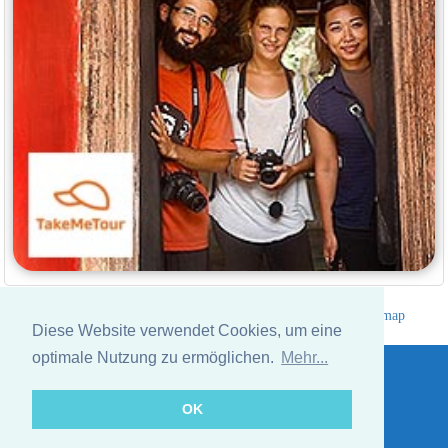
Hotelverzeichnis Thailand
|
Gehe nach Thailand
|
Um
|
Sitemap
Diese Website verwendet Cookies, um eine
Website © Thailandee.com - 2026
optimale Nutzung zu ermöglichen.
Mehr...
OK