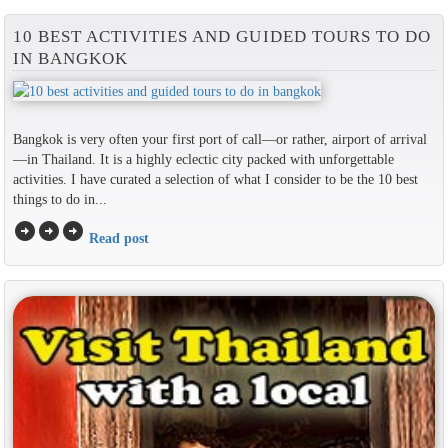
10 BEST ACTIVITIES AND GUIDED TOURS TO DO
IN BANGKOK
Bangkok is very often your first port of call—or rather, airport of arrival
—in Thailand. It is a highly eclectic city packed with unforgettable
activities. I have curated a selection of what I consider to be the 10 best
things to do in...
arrow_circle_right
arrow_circle_right
arrow_circle_right
Read post