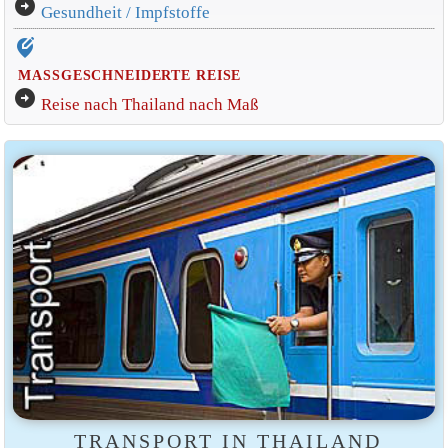
arrow_circle_right
Gesundheit / Impfstoffe
edit_location_alt
MASSGESCHNEIDERTE REISE
arrow_circle_right
Reise nach Thailand nach Maß
TRANSPORT IN THAILAND