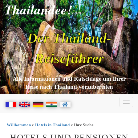
Thailandee!
com
Der Thailand-
Reiseführer
Alle Informationen und Ratschläge um Ihrer
Reise nach Thailand vorzubereiten
Willkommen
>
Hotels in Thailand
> Ihre Suche
HOTELS UND PENSIONEN