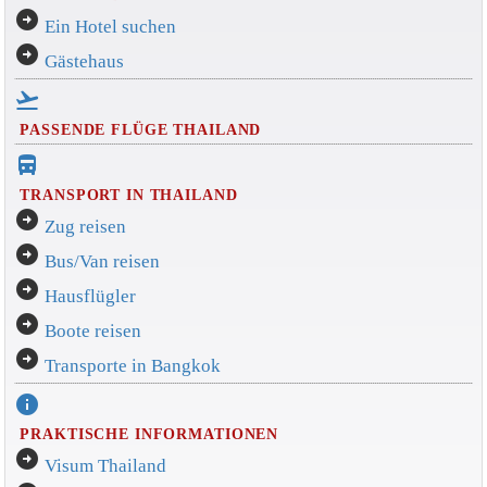
arrow_circle_right
Ein Hotel suchen
arrow_circle_right
Gästehaus
flight_takeoff
PASSENDE FLÜGE THAILAND
directions_bus_filled
TRANSPORT IN THAILAND
arrow_circle_right
Zug reisen
arrow_circle_right
Bus/Van reisen
arrow_circle_right
Hausflügler
arrow_circle_right
Boote reisen
arrow_circle_right
Transporte in Bangkok
info
PRAKTISCHE INFORMATIONEN
arrow_circle_right
Visum Thailand