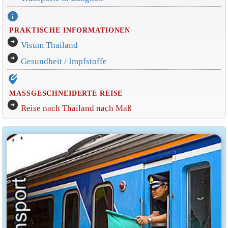
info
PRAKTISCHE INFORMATIONEN
arrow_circle_right
Visum Thailand
arrow_circle_right
Gesundheit / Impfstoffe
edit_location_alt
MASSGESCHNEIDERTE REISE
arrow_circle_right
Reise nach Thailand nach Maß