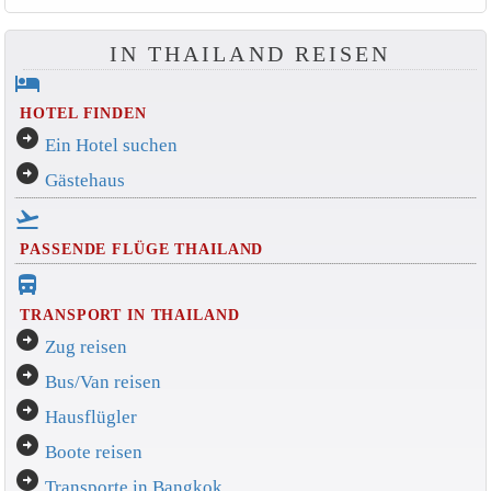
IN THAILAND REISEN
hotel
HOTEL FINDEN
arrow_circle_right
Ein Hotel suchen
arrow_circle_right
Gästehaus
flight_takeoff
PASSENDE FLÜGE THAILAND
directions_bus_filled
TRANSPORT IN THAILAND
arrow_circle_right
Zug reisen
arrow_circle_right
Bus/Van reisen
arrow_circle_right
Hausflügler
arrow_circle_right
Boote reisen
arrow_circle_right
Transporte in Bangkok