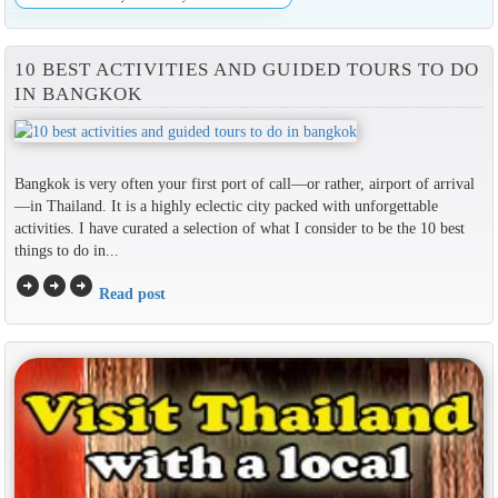
10 BEST ACTIVITIES AND GUIDED TOURS TO DO
IN BANGKOK
Bangkok is very often your first port of call—or rather, airport of arrival
—in Thailand. It is a highly eclectic city packed with unforgettable
activities. I have curated a selection of what I consider to be the 10 best
things to do in...
arrow_circle_right
arrow_circle_right
arrow_circle_right
Read post