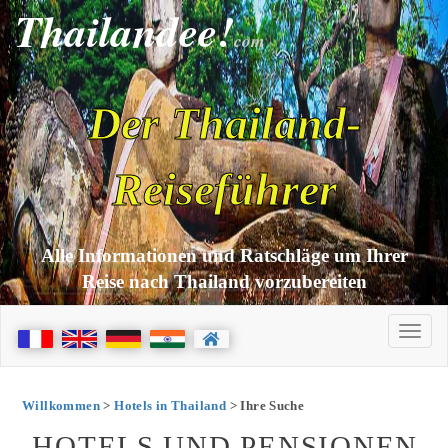
Thailandee!
com
Der Thailand-
Reiseführer
Alle Informationen und Ratschläge um Ihrer
Reise nach Thailand vorzubereiten
Willkommen
>
Hotels in Thailand
> Ihre Suche
HOTELS UND PENSIONEN