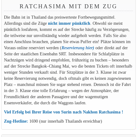
RATCHASIMA MIT DEM ZUG
Die Bahn ist in Thailand das preiswerteste Fortbewegungsmittel.
Allerdings sind die Züge
nicht immer pünktlich
. Obwohl sie meist
pünktlich losfahren, kommt es auf der Strecke häufig zu Verzögerungen,
die teilweise nur unvollständig wieder aufgeholt werden. Falls Sie also
einen Anschluss brauchen, planen Sie etwas Puffer ein! Plätze können im
Voraus online reserviert werden (
Reservierung hier
)
oder direkt auf der
Seite der staatlichen Eisenbahn SRT. Insbesondere für Schlafplätze in
Nachtzügen wird dringend empfohlen, frühzeitig zu buchen – besonders
auf der Strecke Bangkok–Chiang Mai, wo die besten Tickets oft innerhalb
weniger Stunden verkauft sind. Für Sitzplätze in der 3. Klasse ist zwar
keine Reservierung notwendig, doch oftmals gibt es keinen zugewiesenen
Platz – manchmal müssen Sie sogar stehend reisen. Dennoch ist die Fahrt
in der 3. Klasse eine tolle Erfahrung – wegen der Atmosphäre, der
Freundlichkeit der anderen Passagiere und der wagemutigen
Essensverkäufer, die durch die Waggons laufen.
Viel Erfolg bei Ihrer Reise von Surin nach Nakhon Ratchasima !
Zug-Hotline:
1690 (nur innerhalb Thailands erreichbar)