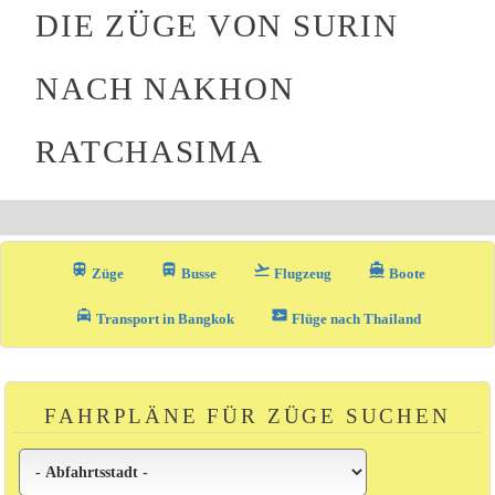
DIE ZÜGE VON SURIN
NACH NAKHON
RATCHASIMA
train
directions_bus_filled
flight_takeoff
directions_boat
Züge
Busse
Flugzeug
Boote
local_taxi
airplane_ticket
Transport in Bangkok
Flüge nach Thailand
FAHRPLÄNE FÜR ZÜGE SUCHEN