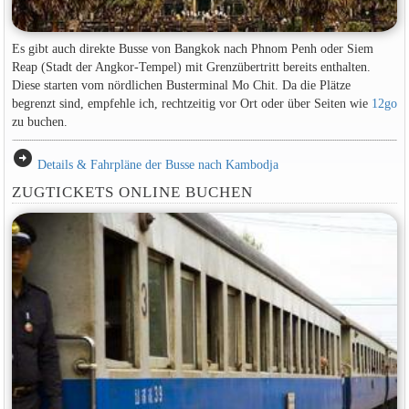
Es gibt auch direkte Busse von Bangkok nach Phnom Penh oder Siem
Reap (Stadt der Angkor-Tempel) mit Grenzübertritt bereits enthalten.
Diese starten vom nördlichen Busterminal Mo Chit. Da die Plätze
begrenzt sind, empfehle ich, rechtzeitig vor Ort oder über Seiten wie
12go
zu buchen.
arrow_circle_right
Details & Fahrpläne der Busse nach Kambodja
ZUGTICKETS ONLINE BUCHEN