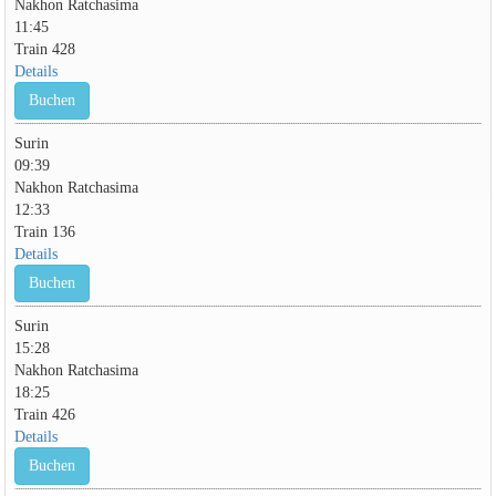
Nakhon Ratchasima
11:45
Train 428
Details
Buchen
Surin
09:39
Nakhon Ratchasima
12:33
Train 136
Details
Buchen
Surin
15:28
Nakhon Ratchasima
18:25
Train 426
Details
Buchen