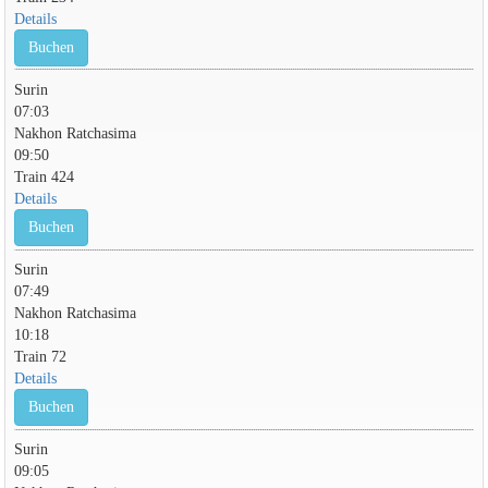
Details
Buchen
Surin
07:03
Nakhon Ratchasima
09:50
Train 424
Details
Buchen
Surin
07:49
Nakhon Ratchasima
10:18
Train 72
Details
Buchen
Surin
09:05