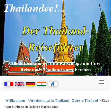
Thailandee!
com
Der Thailand-
Reiseführer
Alle Informationen und Ratschläge um Ihrer
Reise nach Thailand vorzubereiten
Willkommen
>
Verkehrsmittel in Thailand
>
Züge in Thailand
> Züge
von Surin nach Nakhon Ratchasima