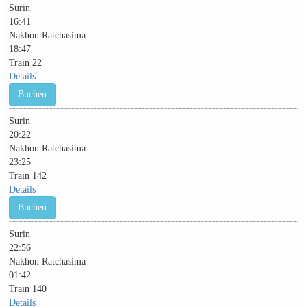
Surin
16:41
Nakhon Ratchasima
18:47
Train 22
Details
Buchen
Surin
20:22
Nakhon Ratchasima
23:25
Train 142
Details
Buchen
Surin
22:56
Nakhon Ratchasima
01:42
Train 140
Details