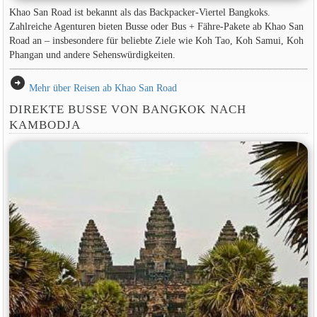
Khao San Road ist bekannt als das Backpacker-Viertel Bangkoks.
Zahlreiche Agenturen bieten Busse oder Bus + Fähre-Pakete ab Khao San
Road an – insbesondere für beliebte Ziele wie Koh Tao, Koh Samui, Koh
Phangan und andere Sehenswürdigkeiten.
arrow_circle_right
Mehr über Reisen ab Khao San Road
DIREKTE BUSSE VON BANGKOK NACH
KAMBODJA