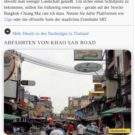
obwohl man weniger Landschaft genießt. Um sicher einen Schlafplatz zu
bekommen, sollten Sie frühzeitig reservieren – gerade auf der Strecke
Bangkok–Chiang Mai rate ich dazu. Nutzen Sie dafür Plattformen wie
12go
oder die offizielle Seite der staatlichen Eisenbahn SRT.
arrow_circle_right
Mehr Details zu den Nachtzügen in Thailand
ABFAHRTEN VON KHAO SAN ROAD