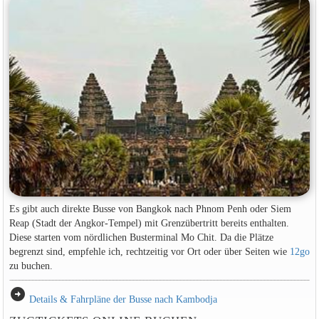
Es gibt auch direkte Busse von Bangkok nach Phnom Penh oder Siem
Reap (Stadt der Angkor-Tempel) mit Grenzübertritt bereits enthalten.
Diese starten vom nördlichen Busterminal Mo Chit. Da die Plätze
begrenzt sind, empfehle ich, rechtzeitig vor Ort oder über Seiten wie
12go
zu buchen.
arrow_circle_right
Details & Fahrpläne der Busse nach Kambodja