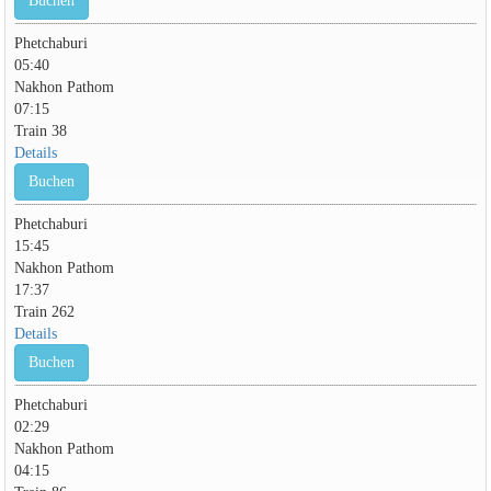
Buchen
Phetchaburi
05:40
Nakhon Pathom
07:15
Train 38
Details
Buchen
Phetchaburi
15:45
Nakhon Pathom
17:37
Train 262
Details
Buchen
Phetchaburi
02:29
Nakhon Pathom
04:15