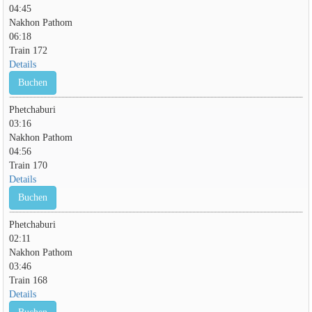
04:45
Nakhon Pathom
06:18
Train 172
Details
Buchen
Phetchaburi
03:16
Nakhon Pathom
04:56
Train 170
Details
Buchen
Phetchaburi
02:11
Nakhon Pathom
03:46
Train 168
Details