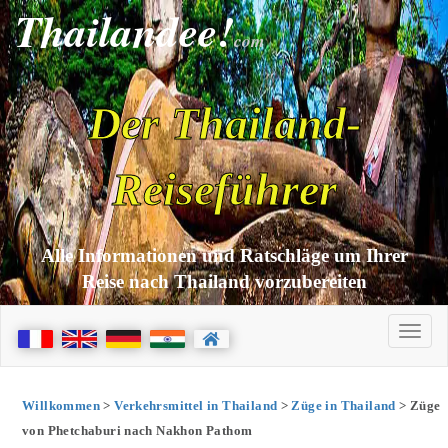
Thailandee!
com
Der Thailand-
Reiseführer
Alle Informationen und Ratschläge um Ihrer
Reise nach Thailand vorzubereiten
Willkommen
>
Verkehrsmittel in Thailand
>
Züge in Thailand
> Züge
von Phetchaburi nach Nakhon Pathom