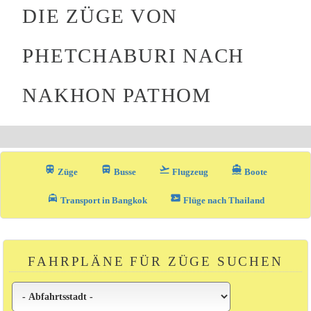
DIE ZÜGE VON
PHETCHABURI NACH
NAKHON PATHOM
train
directions_bus_filled
flight_takeoff
directions_boat
Züge
Busse
Flugzeug
Boote
local_taxi
airplane_ticket
Transport in Bangkok
Flüge nach Thailand
FAHRPLÄNE FÜR ZÜGE SUCHEN