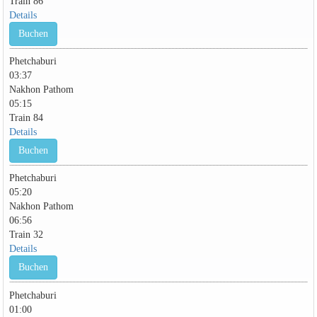
Train 86
Details
Buchen
Phetchaburi
03:37
Nakhon Pathom
05:15
Train 84
Details
Buchen
Phetchaburi
05:20
Nakhon Pathom
06:56
Train 32
Details
Buchen
Phetchaburi
01:00