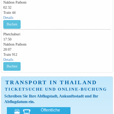
Nakhon Pathom
02:32
Train 44
Details
Buchen
Phetchaburi
17:50
Nakhon Pathom
20:07
Train 912
Details
Buchen
TRANSPORT IN THAILAND
TICKETSUCHE UND ONLINE-BUCHUNG
Schreiben Sie Ihre Abflugstadt, Ankunftsstadt und Ihr
Abflugdatum ein.
Öffentliche