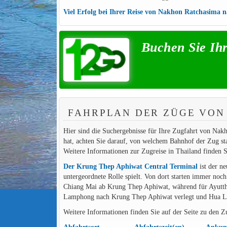
Viel Erfolg bei Ihrer Reise von Nakhon Ratchasima 
Buchen Sie Ih
FAHRPLAN DER ZÜGE VON
Hier sind die Suchergebnisse für Ihre Zugfahrt von Nak
hat, achten Sie darauf, von welchem Bahnhof der Zug s
Weitere Informationen zur Zugreise in Thailand finden S
Der Krung Thep Aphiwat Central Terminal
ist der n
untergeordnete Rolle spielt. Von dort starten immer noc
Chiang Mai ab Krung Thep Aphiwat, während für Ayutt
Lamphong nach Krung Thep Aphiwat verlegt und Hua La
Weitere Informationen finden Sie auf der Seite zu den 