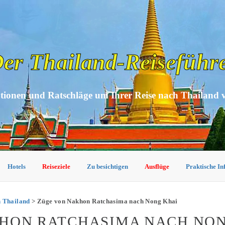
er Thailand-Reiseführ
tionen und Ratschläge um Ihrer Reise nach Thailand 
Hotels
Reiseziele
Zu besichtigen
Ausflüge
Praktische I
n Thailand
> Züge von Nakhon Ratchasima nach Nong Khai
KHON RATCHASIMA NACH NO