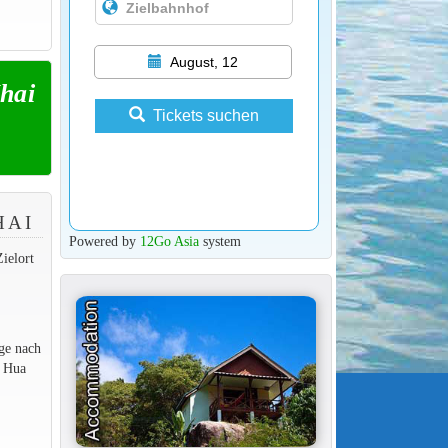
August, 12
hai
Tickets suchen
HAI
Powered by
12Go Asia
system
ielort
ge nach
n Hua