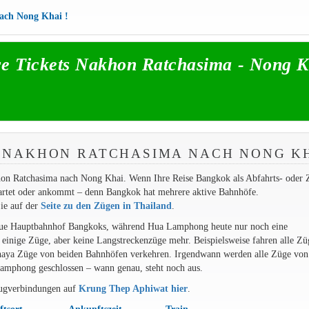
nach Nong Khai !
re Tickets Nakhon Ratchasima - Nong K
 NAKHON RATCHASIMA NACH NONG K
hon Ratchasima nach Nong Khai. Wenn Ihre Reise Bangkok als Abfahrts- oder Z
tartet oder ankommt – denn Bangkok hat mehrere aktive Bahnhöfe.
ie auf der
Seite zu den Zügen in Thailand
.
eue Hauptbahnhof Bangkoks, während Hua Lamphong heute nur noch eine
h einige Züge, aber keine Langstreckenzüge mehr. Beispielsweise fahren alle Zü
haya Züge von beiden Bahnhöfen verkehren. Irgendwann werden alle Züge vo
mphong geschlossen – wann genau, steht noch aus.
Zugverbindungen auf
Krung Thep Aphiwat hier
.