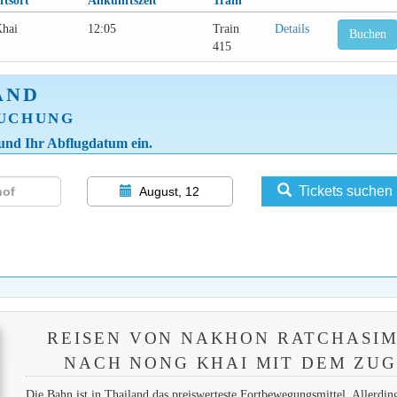
tsort
Ankunftszeit
Train
hai
12:05
Train
Details
Buchen
415
AND
BUCHUNG
 und Ihr Abflugdatum ein.
Tickets suchen
August, 12
REISEN VON NAKHON RATCHASI
NACH NONG KHAI MIT DEM ZUG
Die Bahn ist in Thailand das preiswerteste Fortbewegungsmittel. Allerdin