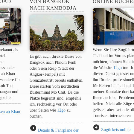
ROAD
VON BANGKOK
ONLINE BUCHE
NACH KAMBODJA
bekannt als
Wenn Sie Ihre Zugfahrt
rtel
Thailand im Voraus pla
Es gibt auch direkte Busse von
he
möchten, können Sie di
Bangkok nach Phnom Penh
usse oder
die Website
12go
tun. I
oder Siem Reap (Stadt der
 ab Khao
diesen Dienst getestet u
Angkor-Tempel) mit
esondere für
ihn für den professionel
Grenzübertritt bereits enthalten.
Koh Tao,
für Reisen in Thailand.
Diese starten vom nördlichen
hangan und
meiner Kontakte dort ka
Busterminal Mo Chit. Da die
gkeiten.
Ihnen auch bei Problem
Plätze begrenzt sind, empfehle
helfen. Nicht alle Züge 
ich, rechtzeitig vor Ort oder
gelistet, aber fast alle, d
über Seiten wie
12go
zu
sen ab Khao
Touristen interessieren.
buchen.
arrow_circle_right
arrow_circle_right
Zugtickets online
Details & Fahrpläne der