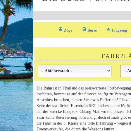
train
directions_bus_filled
flight_takeoff
Züge
Busse
Flugzeug
FAHRPL
Die Bahn ist in Thailand das preiswerteste Fortbewegung
losfahren, kommt es auf der Strecke häufig zu Verzögerun
Anschluss brauchen, planen Sie etwas Puffer ein! Plätze
Seite der staatlichen Eisenbahn SRT. Insbesondere für S
auf der Strecke Bangkok–Chiang Mai, wo die besten Ticket
zwar keine Reservierung notwendig, doch oftmals gibt e
die Fahrt in der 3. Klasse eine tolle Erfahrung – wegen
Essensverkäufer, die durch die Waggons laufen.