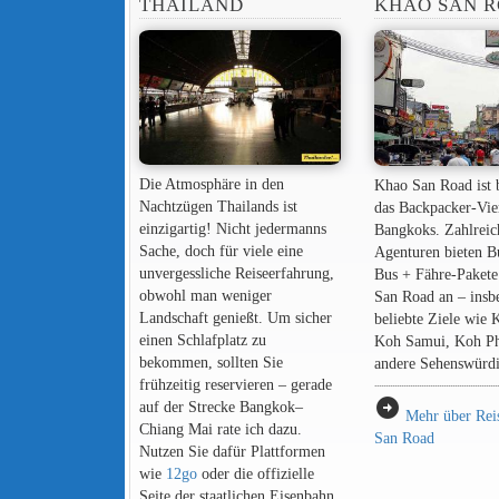
THAILAND
KHAO SAN 
Die Atmosphäre in den
Khao San Road ist 
Nachtzügen Thailands ist
das Backpacker-Vie
einzigartig! Nicht jedermanns
Bangkoks. Zahlreic
Sache, doch für viele eine
Agenturen bieten B
unvergessliche Reiseerfahrung,
Bus + Fähre-Pakete
obwohl man weniger
San Road an – insb
Landschaft genießt. Um sicher
beliebte Ziele wie 
einen Schlafplatz zu
Koh Samui, Koh P
bekommen, sollten Sie
andere Sehenswürdi
frühzeitig reservieren – gerade
arrow_circle_right
auf der Strecke Bangkok–
Mehr über Rei
Chiang Mai rate ich dazu.
San Road
Nutzen Sie dafür Plattformen
wie
12go
oder die offizielle
Seite der staatlichen Eisenbahn