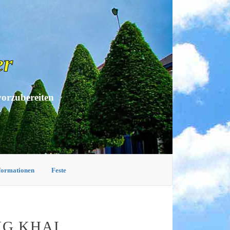
er
vorzubereiten
nformationen
Feste
NG KHAI