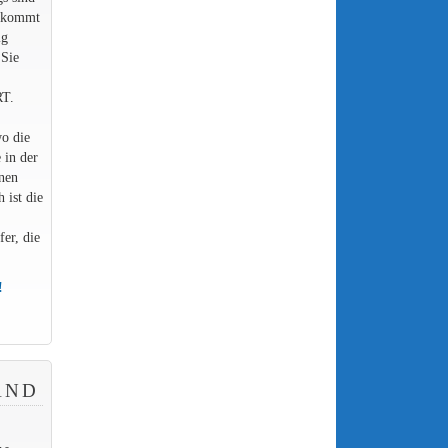
, kommt
ig
 Sie
RT.
o die
 in der
inen
 ist die
er, die
!
AND