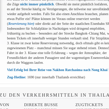
die Züge
nicht immer pünktlich
. Obwohl sie meist pünktlich losfahren
es auf der Strecke häufig zu Verzögerungen, die teilweise nur unvollständ
wieder aufgeholt werden. Falls Sie also einen Anschluss brauchen, planen
etwas Puffer ein! Plätze können im Voraus online reserviert werden
(
Reservierung hier
)
oder direkt auf der Seite der staatlichen Eisenbahn S
Insbesondere für Schlafplätze in Nachtzügen wird dringend empfohlen,
frühzeitig zu buchen – besonders auf der Strecke Bangkok–Chiang Mai, w
besten Tickets oft innerhalb weniger Stunden verkauft sind. Für Sitzplätze
3. Klasse ist zwar keine Reservierung notwendig, doch oftmals gibt es ke
zugewiesenen Platz – manchmal müssen Sie sogar stehend reisen. Dennoch
Fahrt in der 3. Klasse eine tolle Erfahrung – wegen der Atmosphäre, der
Freundlichkeit der anderen Passagiere und der wagemutigen Essensverkäuf
durch die Waggons laufen.
Viel Erfolg bei Ihrer Reise von Nakhon Ratchasima nach Nong Khai 
Zug-Hotline:
1690 (nur innerhalb Thailands erreichbar)
ZU DEN VERKEHRSMITTELN IN THAIL
 VON
DIREKTE BUSSE
ZUGTICKETS