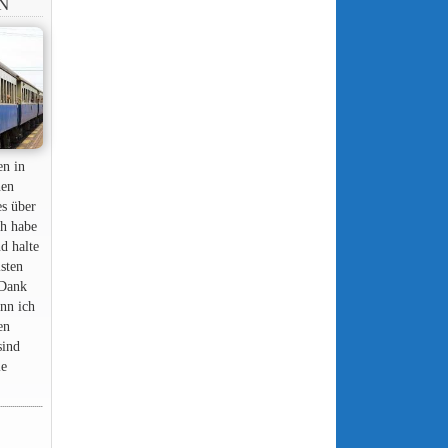
N
en in
nen
es über
ch habe
nd halte
lsten
 Dank
nn ich
en
sind
ie