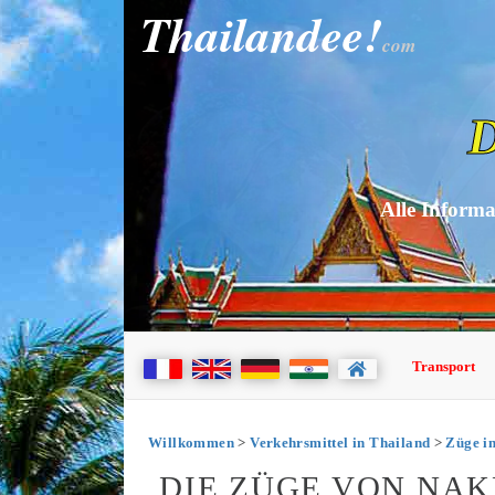
Thailandee!
com
D
Alle Informa
Transport
Willkommen
>
Verkehrsmittel in Thailand
>
Züge i
DIE ZÜGE VON NA