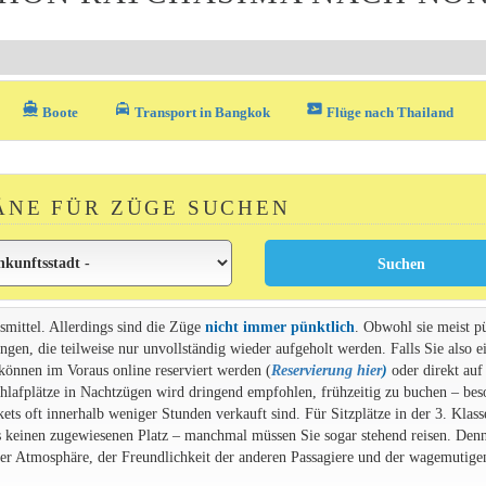
directions_boat
local_taxi
airplane_ticket
Boote
Transport in Bangkok
Flüge nach Thailand
ÄNE FÜR ZÜGE SUCHEN
smittel. Allerdings sind die Züge
nicht immer pünktlich
. Obwohl sie meist p
gen, die teilweise nur unvollständig wieder aufgeholt werden. Falls Sie also e
 können im Voraus online reserviert werden (
Reservierung hier
)
oder direkt auf
chlafplätze in Nachtzügen wird dringend empfohlen, frühzeitig zu buchen – bes
s oft innerhalb weniger Stunden verkauft sind. Für Sitzplätze in der 3. Klasse
s keinen zugewiesenen Platz – manchmal müssen Sie sogar stehend reisen. Denn
 der Atmosphäre, der Freundlichkeit der anderen Passagiere und der wagemutige