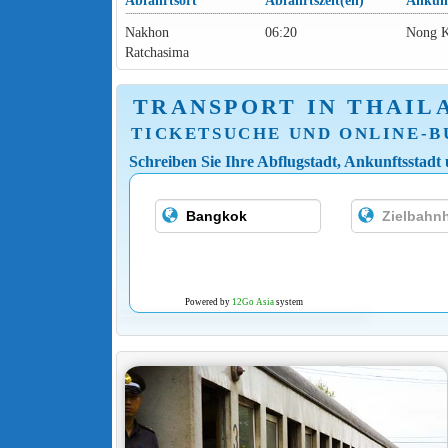
Abfahrtsort
Abfahrtszeit(en)
Ankunf
Nakhon
06:20
Nong K
Ratchasima
TRANSPORT IN THAIL
TICKETSUCHE UND ONLINE-
Schreiben Sie Ihre Abflugstadt, Ankunftsstadt
Powered by
12Go Asia
system