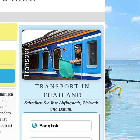
TRANSPORT IN
ünktlich
THAILAND
inen
Schreiben Sie Ihre Abflugstadt, Zielstadt
 der
und Datum.
onders
 ist
och ist
n