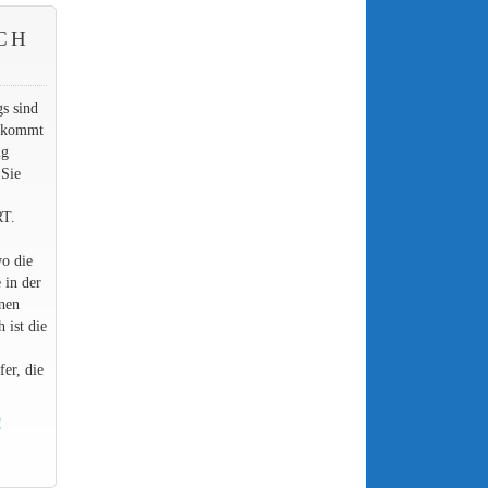
CH
gs sind
, kommt
ig
 Sie
RT.
o die
 in der
inen
 ist die
er, die
!