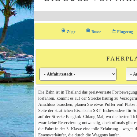
train
directions_bus_filled
flight_takeoff
Züge
Busse
Flugzeug
FAHRPL
Die Bahn ist in Thailand das preiswerteste Fortbewegung
losfahren, kommt es auf der Strecke häufig zu Verzögerun
Anschluss brauchen, planen Sie etwas Puffer ein! Plätze
Seite der staatlichen Eisenbahn SRT. Insbesondere für S
auf der Strecke Bangkok–Chiang Mai, wo die besten Ticket
zwar keine Reservierung notwendig, doch oftmals gibt e
die Fahrt in der 3. Klasse eine tolle Erfahrung – wegen
Essensverkäufer, die durch die Waggons laufen.