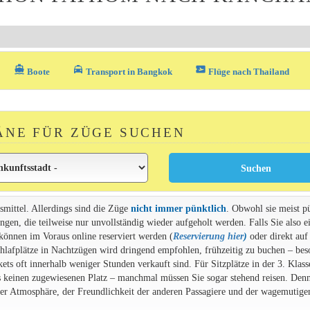
directions_boat
local_taxi
airplane_ticket
Boote
Transport in Bangkok
Flüge nach Thailand
ÄNE FÜR ZÜGE SUCHEN
smittel. Allerdings sind die Züge
nicht immer pünktlich
. Obwohl sie meist p
gen, die teilweise nur unvollständig wieder aufgeholt werden. Falls Sie also e
 können im Voraus online reserviert werden (
Reservierung hier
)
oder direkt auf
chlafplätze in Nachtzügen wird dringend empfohlen, frühzeitig zu buchen – bes
s oft innerhalb weniger Stunden verkauft sind. Für Sitzplätze in der 3. Klasse
s keinen zugewiesenen Platz – manchmal müssen Sie sogar stehend reisen. Denn
 der Atmosphäre, der Freundlichkeit der anderen Passagiere und der wagemutige