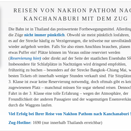
REISEN VON NAKHON PATHOM NA
KANCHANABURI MIT DEM ZUG
Die Bahn ist in Thailand das preiswerteste Fortbewegungsmittel. Allerdin
die Züge
nicht immer pünktlich
. Obwohl sie meist pünktlich losfahren
es auf der Strecke häufig zu Verzögerungen, die teilweise nur unvollständ
wieder aufgeholt werden. Falls Sie also einen Anschluss brauchen, planen
etwas Puffer ein! Plätze können im Voraus online reserviert werden
(
Reservierung hier
)
oder direkt auf der Seite der staatlichen Eisenbahn S
Insbesondere für Schlafplätze in Nachtzügen wird dringend empfohlen,
frühzeitig zu buchen – besonders auf der Strecke Bangkok–Chiang Mai, w
besten Tickets oft innerhalb weniger Stunden verkauft sind. Für Sitzplätze
3. Klasse ist zwar keine Reservierung notwendig, doch oftmals gibt es ke
zugewiesenen Platz – manchmal müssen Sie sogar stehend reisen. Dennoch
Fahrt in der 3. Klasse eine tolle Erfahrung – wegen der Atmosphäre, der
Freundlichkeit der anderen Passagiere und der wagemutigen Essensverkäuf
durch die Waggons laufen.
Viel Erfolg bei Ihrer Reise von Nakhon Pathom nach Kanchanaburi 
Zug-Hotline:
1690 (nur innerhalb Thailands erreichbar)