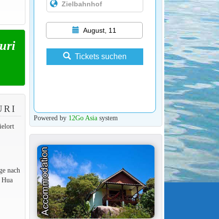
August, 11
uri
Tickets suchen
URI
Powered by
12Go Asia
system
elort
ge nach
n Hua