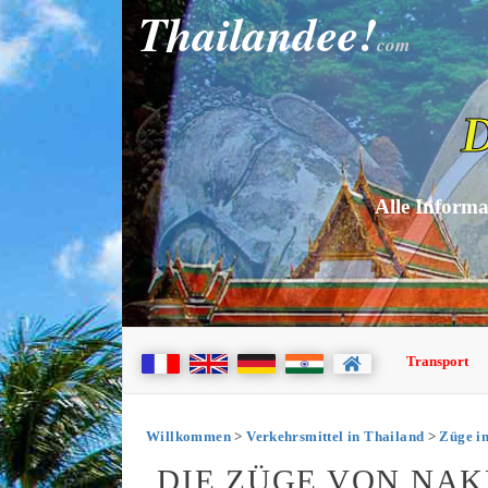
Thailandee!
com
D
Alle Informa
Transport
Willkommen
>
Verkehrsmittel in Thailand
>
Züge i
DIE ZÜGE VON NA