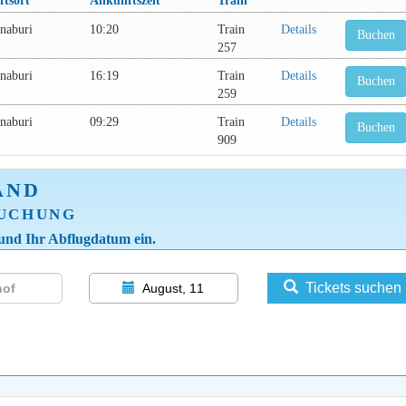
tsort
Ankunftszeit
Train
naburi
10:20
Train
Details
Buchen
257
naburi
16:19
Train
Details
Buchen
259
naburi
09:29
Train
Details
Buchen
909
AND
BUCHUNG
 und Ihr Abflugdatum ein.
Tickets suchen
August, 11