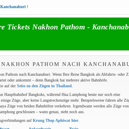
h Kanchanaburi !
re Tickets Nakhon Pathom - Kanchanab
N NAKHON PATHOM NACH KANCHANAB
hon Pathom nach Kanchanaburi. Wenn Ihre Reise Bangkok als Abfahrts- oder Zi
tartet oder ankommt – denn Bangkok hat mehrere aktive Bahnhöfe.
ie auf der
Seite zu den Zügen in Thailand
.
eue Hauptbahnhof Bangkoks, während Hua Lamphong heute nur noch eine
h einige Züge, aber keine Langstreckenzüge mehr. Beispielsweise fahren alle Zü
haya Züge von beiden Bahnhöfen verkehren. Irgendwann werden alle Züge vo
mphong geschlossen – wann genau, steht noch aus.
Zugverbindungen auf
Krung Thep Aphiwat hier
.