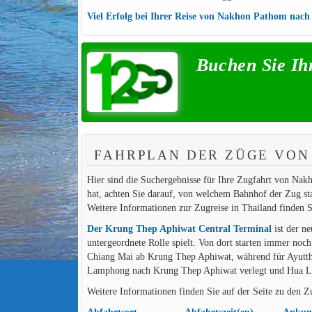
Viel Erfolg bei Ihrer Reise von Nakhon Pathom nac
Buchen Sie Ih
FAHRPLAN DER ZÜGE VO
Hier sind die Suchergebnisse für Ihre Zugfahrt von Nak
hat, achten Sie darauf, von welchem Bahnhof der Zug s
Weitere Informationen zur Zugreise in Thailand finden S
Der Krung Thep Aphiwat Central Terminal
ist der n
untergeordnete Rolle spielt. Von dort starten immer noc
Chiang Mai ab Krung Thep Aphiwat, während für Ayutt
Lamphong nach Krung Thep Aphiwat verlegt und Hua La
Weitere Informationen finden Sie auf der Seite zu den 