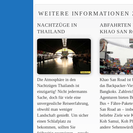
WEITERE INFORMATIONEN 
NACHTZÜGE IN
ABFAHRTEN
THAILAND
KHAO SAN 
Die Atmosphäre in den
Khao San Road ist 
Nachtzügen Thailands ist
das Backpacker-Vie
einzigartig! Nicht jedermanns
Bangkoks. Zahlreic
Sache, doch für viele eine
Agenturen bieten B
unvergessliche Reiseerfahrung,
Bus + Fähre-Pakete
obwohl man weniger
San Road an – insb
Landschaft genießt. Um sicher
beliebte Ziele wie 
einen Schlafplatz zu
Koh Samui, Koh P
bekommen, sollten Sie
andere Sehenswürdi
frühzeitig reservieren – gerade