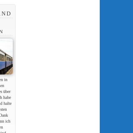
AND
N
en in
nen
es über
ch habe
nd halte
lsten
 Dank
nn ich
en