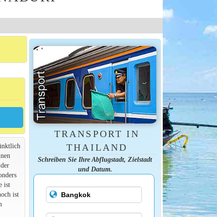
TRANSPORT IN
ünktlich
THAILAND
inen
Schreiben Sie Ihre Abflugstadt, Zielstadt
 der
und Datum.
onders
 ist
och ist
n