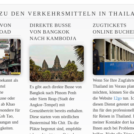
ZU DEN VERKEHRSMITTELN IN THAIL
 VON
DIREKTE BUSSE
ZUGTICKETS
ROAD
VON BANGKOK
ONLINE BUCHE
NACH KAMBODJA
bekannt als
Wenn Sie Ihre Zugfahrt
rtel
Thailand im Voraus pla
Es gibt auch direkte Busse von
he
möchten, können Sie di
Bangkok nach Phnom Penh
usse oder
die Website
12go
tun. I
oder Siem Reap (Stadt der
 ab Khao
diesen Dienst getestet u
Angkor-Tempel) mit
esondere für
ihn für den professionel
Grenzübertritt bereits enthalten.
Koh Tao,
für Reisen in Thailand.
Diese starten vom nördlichen
hangan und
meiner Kontakte dort ka
Busterminal Mo Chit. Da die
gkeiten.
Ihnen auch bei Problem
Plätze begrenzt sind, empfehle