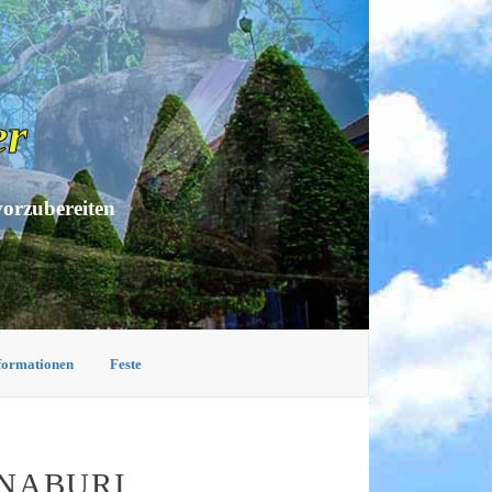
er
vorzubereiten
nformationen
Feste
NABURI