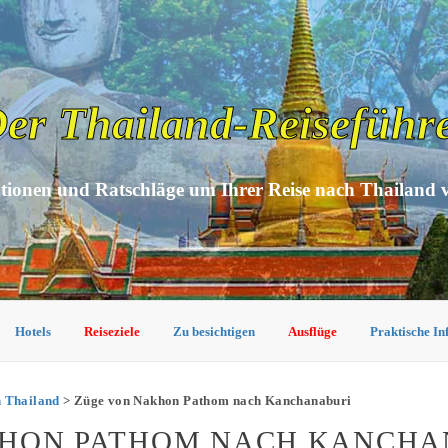
er Thailand-Reiseführ
tionen und Ratschläge um Ihrer Reise nach Thailand 
Hotels
Reiseziele
Zu besichtigen
Ausflüge
Praktische I
n Thailand
> Züge von Nakhon Pathom nach Kanchanaburi
KHON PATHOM NACH KANCHA