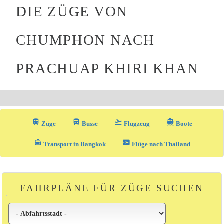
DIE ZÜGE VON
CHUMPHON NACH
PRACHUAP KHIRI KHAN
train
directions_bus_filled
flight_takeoff
directions_boat
Züge
Busse
Flugzeug
Boote
local_taxi
airplane_ticket
Transport in Bangkok
Flüge nach Thailand
FAHRPLÄNE FÜR ZÜGE SUCHEN