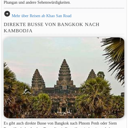
Phangan und andere Sehenswürdigkeiten.
arrow_circle_right
Mehr über Reisen ab Khao San Road
DIREKTE BUSSE VON BANGKOK NACH
KAMBODJA
Es gibt auch direkte Busse von Bangkok nach Phnom Penh oder Siem