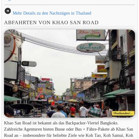
arrow_circle_right
Mehr Details zu den Nachtzügen in Thailand
ABFAHRTEN VON KHAO SAN ROAD
Khao San Road ist bekannt als das Backpacker-Viertel Bangkoks.
Zahlreiche Agenturen bieten Busse oder Bus + Fähre-Pakete ab Khao San
Road an – insbesondere für beliebte Ziele wie Koh Tao, Koh Samui, Koh