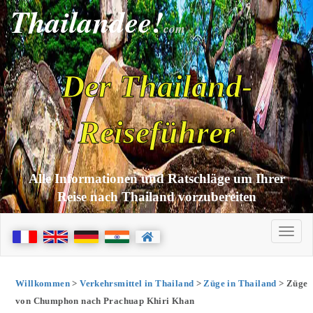
Thailandee!
com
Der Thailand-
Reiseführer
Alle Informationen und Ratschläge um Ihrer
Reise nach Thailand vorzubereiten
Willkommen
>
Verkehrsmittel in Thailand
>
Züge in Thailand
> Züge
von Chumphon nach Prachuap Khiri Khan