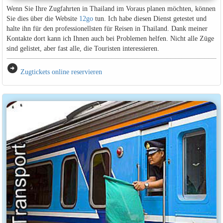
Wenn Sie Ihre Zugfahrten in Thailand im Voraus planen möchten, können
Sie dies über die Website
12go
tun. Ich habe diesen Dienst getestet und
halte ihn für den professionellsten für Reisen in Thailand. Dank meiner
Kontakte dort kann ich Ihnen auch bei Problemen helfen. Nicht alle Züge
sind gelistet, aber fast alle, die Touristen interessieren.
arrow_circle_right
Zugtickets online reservieren