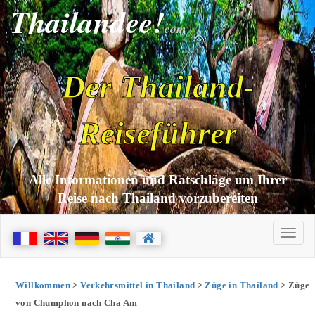
Thailandee!
com
Der Thailand-
Reiseführer
Alle Informationen und Ratschläge um Ihrer
Reise nach Thailand vorzubereiten
Willkommen
>
Verkehrsmittel in Thailand
>
Züge in Thailand
> Züge
von Chumphon nach Cha Am