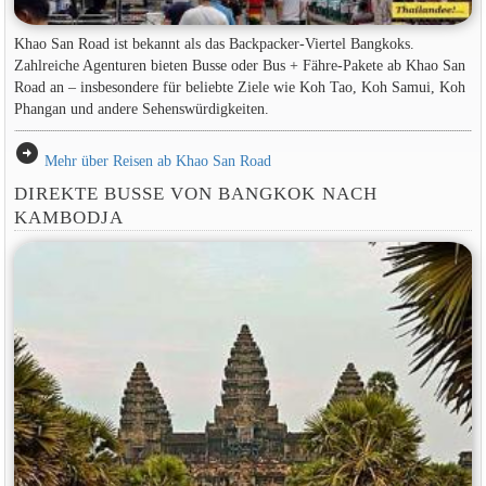
Khao San Road ist bekannt als das Backpacker-Viertel Bangkoks.
Zahlreiche Agenturen bieten Busse oder Bus + Fähre-Pakete ab Khao San
Road an – insbesondere für beliebte Ziele wie Koh Tao, Koh Samui, Koh
Phangan und andere Sehenswürdigkeiten.
arrow_circle_right
Mehr über Reisen ab Khao San Road
DIREKTE BUSSE VON BANGKOK NACH
KAMBODJA