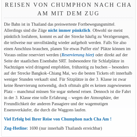
REISEN VON CHUMPHON NACH CHA
AM MIT DEM ZUG
Die Bahn ist in Thailand das preiswerteste Fortbewegungsmittel.
Allerdings sind die Züge
nicht immer pünktlich
. Obwohl sie meist
pünktlich losfahren, kommt es auf der Strecke häufig zu Verzögerungen,
die teilweise nur unvollständig wieder aufgeholt werden. Falls Sie also
einen Anschluss brauchen, planen Sie etwas Puffer ein! Plätze können im
Voraus online reserviert werden (
Reservierung hier
)
oder direkt auf der
Seite der staatlichen Eisenbahn SRT. Insbesondere für Schlafplätze in
Nachtzügen wird dringend empfohlen, frühzeitig zu buchen – besonders
auf der Strecke Bangkok–Chiang Mai, wo die besten Tickets oft innerhalb
weniger Stunden verkauft sind. Für Sitzplätze in der 3. Klasse ist zwar
keine Reservierung notwendig, doch oftmals gibt es keinen zugewiesenen
Platz – manchmal müssen Sie sogar stehend reisen. Dennoch ist die Fahrt
in der 3. Klasse eine tolle Erfahrung – wegen der Atmosphäre, der
Freundlichkeit der anderen Passagiere und der wagemutigen
Essensverkäufer, die durch die Waggons laufen.
Viel Erfolg bei Ihrer Reise von Chumphon nach Cha Am !
Zug-Hotline:
1690 (nur innerhalb Thailands erreichbar)