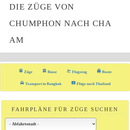
DIE ZÜGE VON
CHUMPHON NACH CHA
AM
train
directions_bus_filled
flight_takeoff
directions_boat
Züge
Busse
Flugzeug
Boote
local_taxi
airplane_ticket
Transport in Bangkok
Flüge nach Thailand
FAHRPLÄNE FÜR ZÜGE SUCHEN