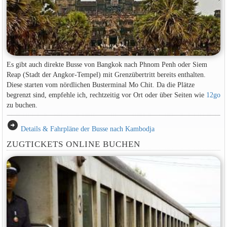
Es gibt auch direkte Busse von Bangkok nach Phnom Penh oder Siem
Reap (Stadt der Angkor-Tempel) mit Grenzübertritt bereits enthalten.
Diese starten vom nördlichen Busterminal Mo Chit. Da die Plätze
begrenzt sind, empfehle ich, rechtzeitig vor Ort oder über Seiten wie
12go
zu buchen.
arrow_circle_right
Details & Fahrpläne der Busse nach Kambodja
ZUGTICKETS ONLINE BUCHEN