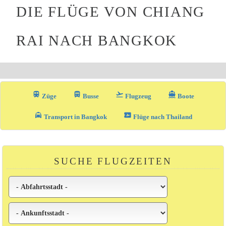
DIE FLÜGE VON CHIANG
RAI NACH BANGKOK
train
directions_bus_filled
flight_takeoff
directions_boat
Züge
Busse
Flugzeug
Boote
local_taxi
airplane_ticket
Transport in Bangkok
Flüge nach Thailand
SUCHE FLUGZEITEN