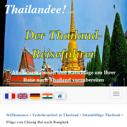
Thailandee!
com
Der Thailand-
Reiseführer
Alle Informationen und Ratschläge um Ihrer
Reise nach Thailand vorzubereiten
Willkommen
>
Verkehrsmittel in Thailand
>
Inlandsflüge Thailand
>
Flüge von Chiang Rai nach Bangkok