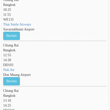
Bangkok
10:25
11:55
WE131
Thai Smile Airways
Suvarnabhumi Airport
Buchen
Chiang Rai
Bangkok
12:55
14:20
DD103
Nok Air
Don Muang Airport
Buchen
Chiang Rai
Bangkok
13:10
14:25