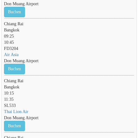
Don Muang Airport
Buchen
Chiang Rai
Bangkok
09:25
10:45
FD3204
Air Asia
Don Muang Airport
Buchen
Chiang Rai
Bangkok
10:15
11:35
SL533
Thai Lion Air
Don Muang Airport
Buchen
Chiang Rai