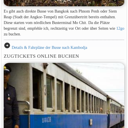
Es gibt auch direkte Busse von Bangkok nach Phnom Penh oder Siem
Reap (Stadt der Angkor-Tempel) mit Grenzübertritt bereits enthalten.
Diese starten vom nördlichen Busterminal Mo Chit. Da die Plätze
begrenzt sind, empfehle ich, rechtzeitig vor Ort oder über Seiten wie
12go
zu buchen.
arrow_circle_right
Details & Fahrpläne der Busse nach Kambodja
ZUGTICKETS ONLINE BUCHEN