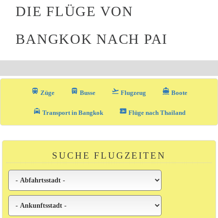
DIE FLÜGE VON
BANGKOK NACH PAI
train
directions_bus_filled
flight_takeoff
directions_boat
Züge
Busse
Flugzeug
Boote
local_taxi
airplane_ticket
Transport in Bangkok
Flüge nach Thailand
SUCHE FLUGZEITEN