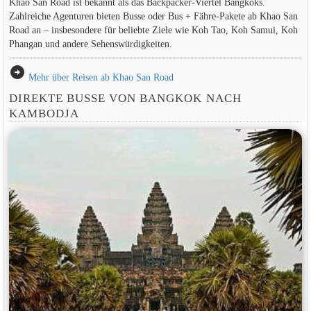
Khao San Road ist bekannt als das Backpacker-Viertel Bangkoks.
Zahlreiche Agenturen bieten Busse oder Bus + Fähre-Pakete ab Khao San
Road an – insbesondere für beliebte Ziele wie Koh Tao, Koh Samui, Koh
Phangan und andere Sehenswürdigkeiten.
arrow_circle_right
Mehr über Reisen ab Khao San Road
DIREKTE BUSSE VON BANGKOK NACH
KAMBODJA