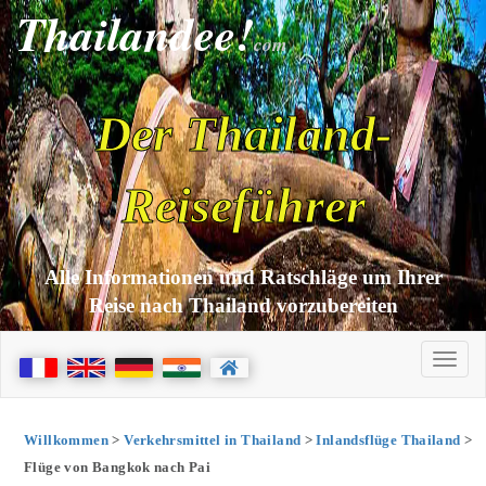
Thailandee!
com
Der Thailand-
Reiseführer
Alle Informationen und Ratschläge um Ihrer
Reise nach Thailand vorzubereiten
Willkommen
>
Verkehrsmittel in Thailand
>
Inlandsflüge Thailand
>
Flüge von Bangkok nach Pai