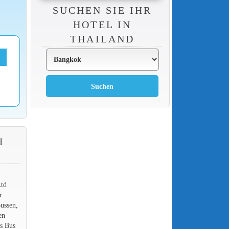
SUCHEN SIE IHR
HOTEL IN
THAILAND
I
Ltd
r
ussen,
en
us Bus