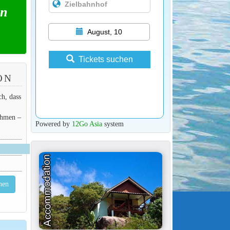
on
August, 10
Tickets suchen
ON
h, dass
ehmen –
Powered by
12Go Asia
system
hen