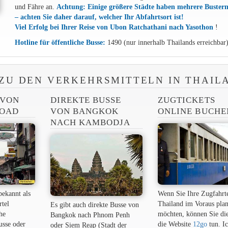
und Fähre an.
Achtung: Einige größere Städte haben mehrere Buster
– achten Sie daher darauf, welcher Ihr Abfahrtsort ist!
Viel Erfolg bei Ihrer Reise von Ubon Ratchathani nach Yasothon
!
Hotline für öffentliche Busse:
1490 (nur innerhalb Thailands erreichbar
ZU DEN VERKEHRSMITTELN IN THAIL
 VON
DIREKTE BUSSE
ZUGTICKETS
ROAD
VON BANGKOK
ONLINE BUCHE
NACH KAMBODJA
bekannt als
Wenn Sie Ihre Zugfahrt
rtel
Thailand im Voraus pla
Es gibt auch direkte Busse von
he
möchten, können Sie di
Bangkok nach Phnom Penh
usse oder
die Website
12go
tun. I
oder Siem Reap (Stadt der