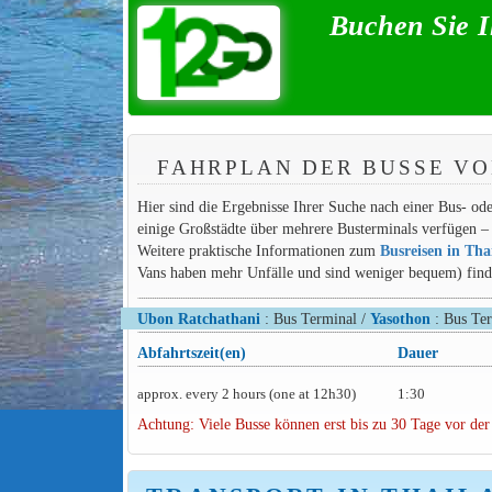
Buchen Sie I
FAHRPLAN DER BUSSE V
Hier sind die Ergebnisse Ihrer Suche nach einer Bus- o
einige Großstädte über mehrere Busterminals verfügen – 
Weitere praktische Informationen zum
Busreisen in Tha
Vans haben mehr Unfälle und sind weniger bequem) finden
Ubon Ratchathani
: Bus Terminal /
Yasothon
: Bus Te
Abfahrtszeit(en)
Dauer
approx. every 2 hours (one at 12h30)
1:30
Achtung: Viele Busse können erst bis zu 30 Tage vor der