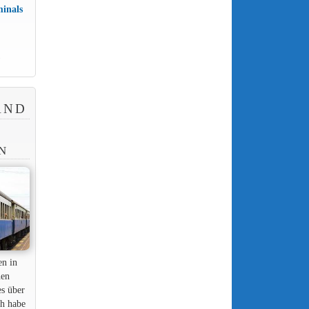
minals
)
AND
N
en in
nen
es über
ch habe