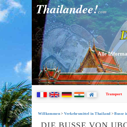
Thailandee!
com
D
Alle Informa
Transport
Willkommen
>
Verkehrsmittel in Thailand
>
Busse i
DIE BUSSE VON U