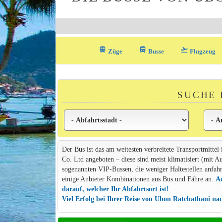
train
directions_bus_filled
flight_takeoff
Züge
Busse
Flugzeug
SUCHE 
Der Bus ist das am weitesten verbreitete Transportmittel
Co. Ltd angeboten – diese sind meist klimatisiert (mit A
sogenannten VIP-Bussen, die weniger Haltestellen anfahre
einige Anbieter Kombinationen aus Bus und Fähre an.
Ac
darauf, welcher Ihr Abfahrtsort ist!
Viel Erfolg bei Ihrer Reise von Ubon Ratchathani na