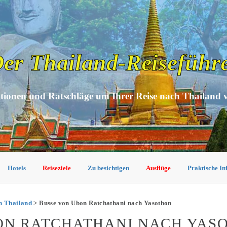
er Thailand-Reiseführ
tionen und Ratschläge um Ihrer Reise nach Thailand 
Hotels
Reiseziele
Zu besichtigen
Ausflüge
Praktische I
n Thailand
> Busse von Ubon Ratchathani nach Yasothon
BON RATCHATHANI NACH YAS