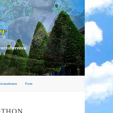
er
vorzubereiten
nformationen
Feste
OTHON