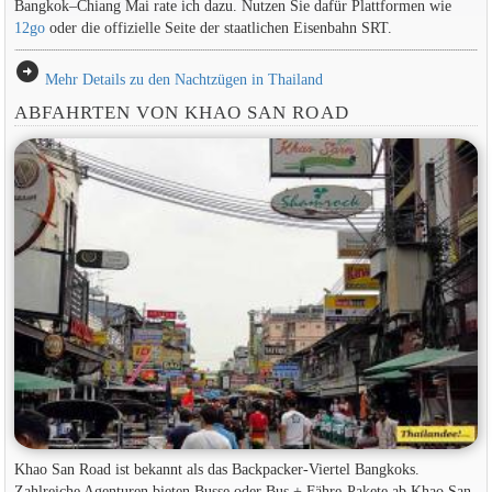
Bangkok–Chiang Mai rate ich dazu. Nutzen Sie dafür Plattformen wie
12go
oder die offizielle Seite der staatlichen Eisenbahn SRT.
arrow_circle_right
Mehr Details zu den Nachtzügen in Thailand
ABFAHRTEN VON KHAO SAN ROAD
Khao San Road ist bekannt als das Backpacker-Viertel Bangkoks.
Zahlreiche Agenturen bieten Busse oder Bus + Fähre-Pakete ab Khao San