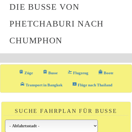
DIE BUSSE VON
PHETCHABURI NACH
CHUMPHON
train
directions_bus_filled
flight_takeoff
directions_boat
Züge
Busse
Flugzeug
Boote
local_taxi
airplane_ticket
Transport in Bangkok
Flüge nach Thailand
SUCHE FAHRPLAN FÜR BUSSE