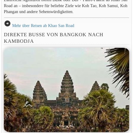
Road an – insbesondere für beliebte Ziele wie Koh Tao, Koh Samui, Koh
Phangan und andere Sehenswürdigkeiten.
arrow_circle_right
Mehr über Reisen ab Khao San Road
DIREKTE BUSSE VON BANGKOK NACH
KAMBODJA