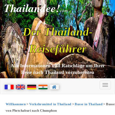
Thailandee!
com
Der Thailand-
Reiseführer
Alle Informationen und Ratschläge um Ihrer
Reise nach Thailand vorzubereiten
Willkommen
>
Verkehrsmittel in Thailand
>
Busse in Thailand
> Busse
von Phetchaburi nach Chumphon