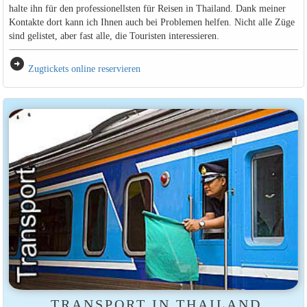
halte ihn für den professionellsten für Reisen in Thailand. Dank meiner
Kontakte dort kann ich Ihnen auch bei Problemen helfen. Nicht alle Züge
sind gelistet, aber fast alle, die Touristen interessieren.
arrow_circle_right
Zugtickets online reservieren
TRANSPORT IN THAILAND