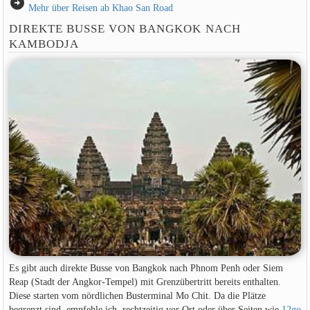
arrow_circle_right
Mehr über Reisen ab Khao San Road
DIREKTE BUSSE VON BANGKOK NACH
KAMBODJA
Es gibt auch direkte Busse von Bangkok nach Phnom Penh oder Siem
Reap (Stadt der Angkor-Tempel) mit Grenzübertritt bereits enthalten.
Diese starten vom nördlichen Busterminal Mo Chit. Da die Plätze
begrenzt sind, empfehle ich, rechtzeitig vor Ort oder über Seiten wie
12go