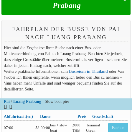
Prabang
FAHRPLAN DER BUSSE VON PAI
NACH LUANG PRABANG
Hier sind die Ergebnisse Ihrer Suche nach einer Bus- oder
Minivanverbindung von Pai nach Luang Prabang. Beachten Sie jedoch,
dass einige Großstädte über mehrere Busterminals verfügen – schauen Sie
daher in jedem Eintrag nach, welcher zutrifft.
Weitere praktische Informationen zum
Busreisen in Thailand
oder Van
(wobei ich Ihnen empfehle, wenn möglich lieber den Bus zu nehmen –
Vans haben mehr Unfälle und sind weniger bequem) finden Sie auf der
detaillierten Seite.
Pai
/
Luang Prabang
: Slow boat pier
Abfahrtszeit(en)
Dauer
Preis
Gesellschaft
bus + slow
2000
Terminal
07:00
58:00:00
Buchen
boat
THB
Green