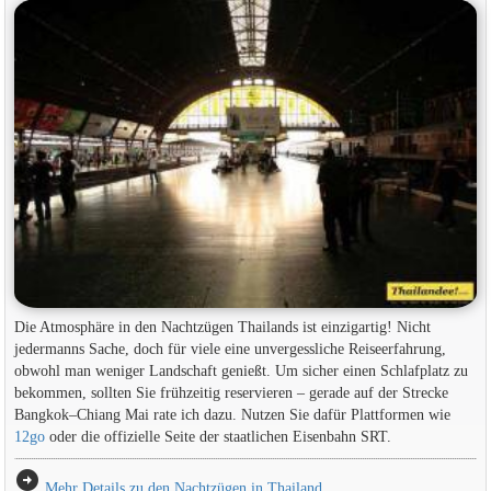
Die Atmosphäre in den Nachtzügen Thailands ist einzigartig! Nicht
jedermanns Sache, doch für viele eine unvergessliche Reiseerfahrung,
obwohl man weniger Landschaft genießt. Um sicher einen Schlafplatz zu
bekommen, sollten Sie frühzeitig reservieren – gerade auf der Strecke
Bangkok–Chiang Mai rate ich dazu. Nutzen Sie dafür Plattformen wie
12go
oder die offizielle Seite der staatlichen Eisenbahn SRT.
arrow_circle_right
Mehr Details zu den Nachtzügen in Thailand