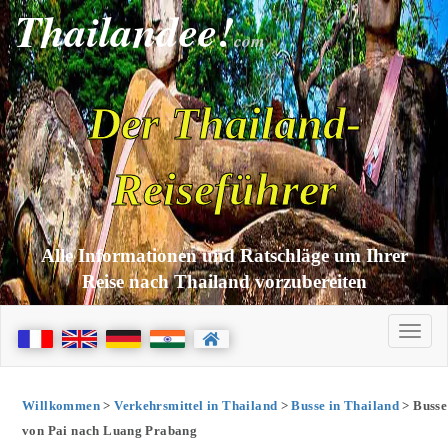
Thailandee!
com
Der Thailand-
Reiseführer
Alle Informationen und Ratschläge um Ihrer
Reise nach Thailand vorzubereiten
Willkommen
>
Verkehrsmittel in Thailand
>
Busse in Thailand
> Busse
von Pai nach Luang Prabang