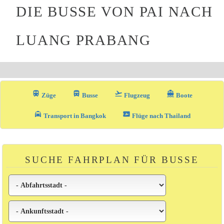
DIE BUSSE VON PAI NACH
LUANG PRABANG
train
directions_bus_filled
flight_takeoff
directions_boat
Züge
Busse
Flugzeug
Boote
local_taxi
airplane_ticket
Transport in Bangkok
Flüge nach Thailand
SUCHE FAHRPLAN FÜR BUSSE