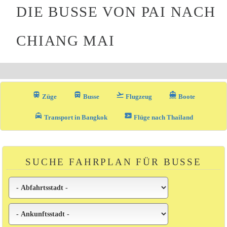
DIE BUSSE VON PAI NACH
CHIANG MAI
train
directions_bus_filled
flight_takeoff
directions_boat
Züge
Busse
Flugzeug
Boote
local_taxi
airplane_ticket
Transport in Bangkok
Flüge nach Thailand
SUCHE FAHRPLAN FÜR BUSSE