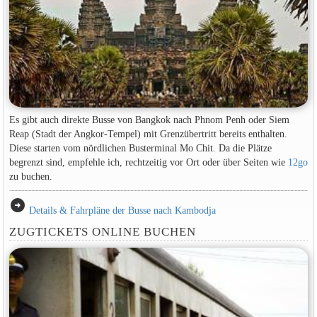
Es gibt auch direkte Busse von Bangkok nach Phnom Penh oder Siem
Reap (Stadt der Angkor-Tempel) mit Grenzübertritt bereits enthalten.
Diese starten vom nördlichen Busterminal Mo Chit. Da die Plätze
begrenzt sind, empfehle ich, rechtzeitig vor Ort oder über Seiten wie
12go
zu buchen.
arrow_circle_right
Details & Fahrpläne der Busse nach Kambodja
ZUGTICKETS ONLINE BUCHEN