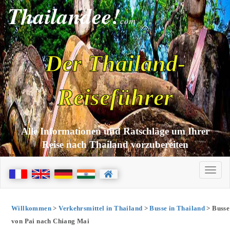
Thailandee!
com
Der Thailand-
Reiseführer
Alle Informationen und Ratschläge um Ihrer
Reise nach Thailand vorzubereiten
Willkommen
>
Verkehrsmittel in Thailand
>
Busse in Thailand
> Busse
von Pai nach Chiang Mai