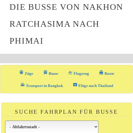
DIE BUSSE VON NAKHON
RATCHASIMA NACH
PHIMAI
train
directions_bus_filled
flight_takeoff
directions_boat
Züge
Busse
Flugzeug
Boote
local_taxi
airplane_ticket
Transport in Bangkok
Flüge nach Thailand
SUCHE FAHRPLAN FÜR BUSSE