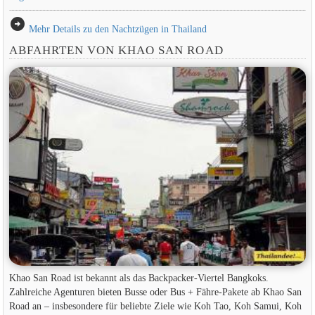
arrow_circle_right
Mehr Details zu den Nachtzügen in Thailand
ABFAHRTEN VON KHAO SAN ROAD
Khao San Road ist bekannt als das Backpacker-Viertel Bangkoks.
Zahlreiche Agenturen bieten Busse oder Bus + Fähre-Pakete ab Khao San
Road an – insbesondere für beliebte Ziele wie Koh Tao, Koh Samui, Koh