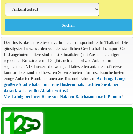
Der Bus ist das am weitesten verbreitete Transportmittel in Thailand. Die
günstigsten Busse werden von der staatlichen Gesellschaft Transport Co.
Ltd angeboten – diese sind meist klimatisiert (mit Ausnahme einiger
regionaler Kurzstrecken). Es gibt auch viele private Anbieter mit
sogenannten VIP-Bussen, die weniger Haltestellen anfahren, oft etwas
komfortabler sind und besseren Service bieten. Für Inselbesuche bieten
einige Anbieter Kombinationen aus Bus und Fähre an.
Achtung: Einige
größere Städte haben mehrere Busterminals – achten Sie daher
darauf, welcher Ihr Abfahrtsort ist!
Viel Erfolg bei Ihrer Reise von Nakhon Ratchasima nach Phimai
!