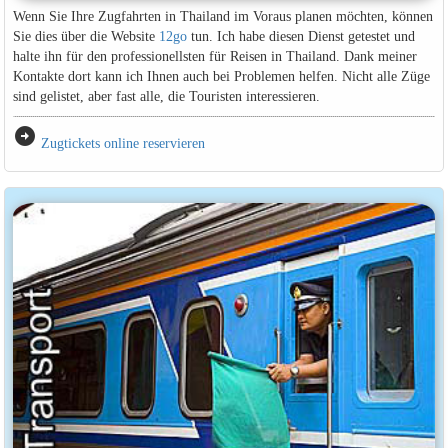
Wenn Sie Ihre Zugfahrten in Thailand im Voraus planen möchten, können
Sie dies über die Website
12go
tun. Ich habe diesen Dienst getestet und
halte ihn für den professionellsten für Reisen in Thailand. Dank meiner
Kontakte dort kann ich Ihnen auch bei Problemen helfen. Nicht alle Züge
sind gelistet, aber fast alle, die Touristen interessieren.
arrow_circle_right
Zugtickets online reservieren