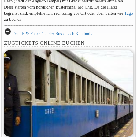
Reap (Stadt der Angkor-Tempel) mit Grenzübertritt bereits enthalten.
Diese starten vom nördlichen Busterminal Mo Chit. Da die Plätze
begrenzt sind, empfehle ich, rechtzeitig vor Ort oder über Seiten wie
12go
zu buchen.
arrow_circle_right
Details & Fahrpläne der Busse nach Kambodja
ZUGTICKETS ONLINE BUCHEN