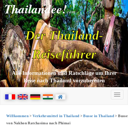
Thailandee!
com
Der Thailand-
Reiseführer
Alle Informationen und Ratschläge um Ihrer
Reise nach Thailand vorzubereiten
Willkommen
>
Verkehrsmittel in Thailand
>
Busse in Thailand
> Busse
von Nakhon Ratchasima nach Phimai