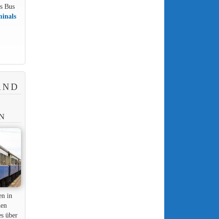
us Bus
minals
)
AND
N
en in
nen
es über