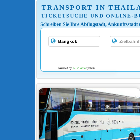
TRANSPORT IN THAIL
TICKETSUCHE UND ONLINE-
Schreiben Sie Ihre Abflugstadt, Ankunftsstadt
Powered by
12Go Asia
system