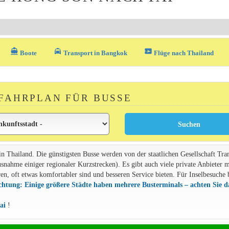
directions_boat
local_taxi
airplane_ticket
Boote
Transport in Bangkok
Flüge nach Thailand
FAHRPLAN FÜR BUSSE
 in Thailand. Die günstigsten Busse werden von der staatlichen Gesellschaft Tra
usnahme einiger regionaler Kurzstrecken). Es gibt auch viele private Anbieter m
n, oft etwas komfortabler sind und besseren Service bieten. Für Inselbesuche 
htung: Einige größere Städte haben mehrere Busterminals – achten Sie d
ai
!