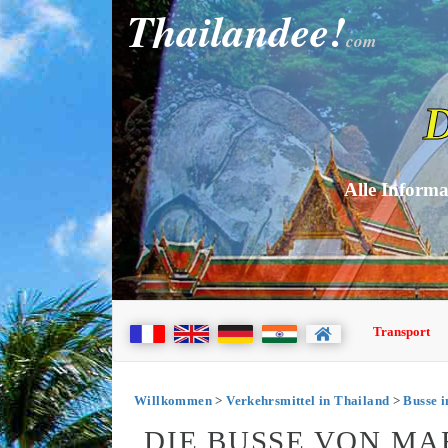
Thailandee!
com
D
Alle Informa
Transport
Willkommen
>
Verkehrsmittel in Thailand
>
Busse i
DIE BUSSE VON MA