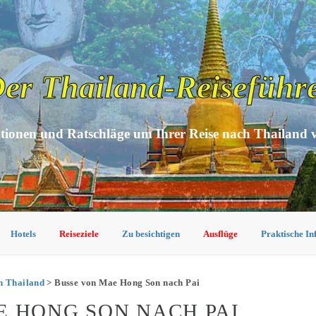
er Thailand-Reiseführ
tionen und Ratschläge um Ihrer Reise nach Thailand 
Hotels
Reiseziele
Zu besichtigen
Ausflüge
Praktische I
n Thailand
> Busse von Mae Hong Son nach Pai
E HONG SON NACH PAI