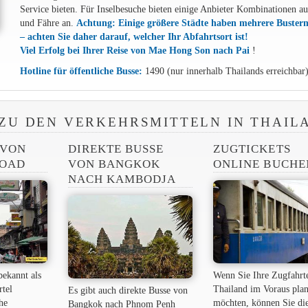
Service bieten. Für Inselbesuche bieten einige Anbieter Kombinationen a
und Fähre an.
Achtung: Einige größere Städte haben mehrere Buster
– achten Sie daher darauf, welcher Ihr Abfahrtsort ist!
Viel Erfolg bei Ihrer Reise von Mae Hong Son nach Pai
!
Hotline für öffentliche Busse:
1490 (nur innerhalb Thailands erreichbar
ZU DEN VERKEHRSMITTELN IN THAIL
 VON
DIREKTE BUSSE
ZUGTICKETS
ROAD
VON BANGKOK
ONLINE BUCHE
NACH KAMBODJA
bekannt als
Wenn Sie Ihre Zugfahrt
rtel
Thailand im Voraus pla
Es gibt auch direkte Busse von
he
möchten, können Sie di
Bangkok nach Phnom Penh