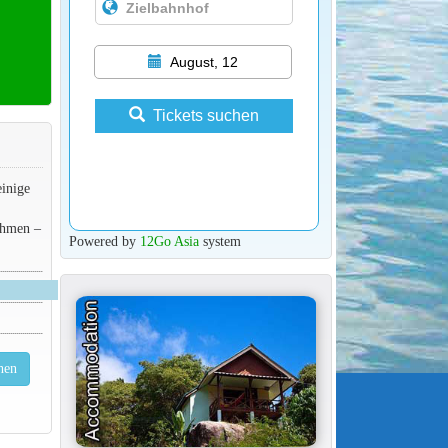
August, 12
Tickets suchen
inige
ehmen –
Powered by
12Go Asia
system
hen