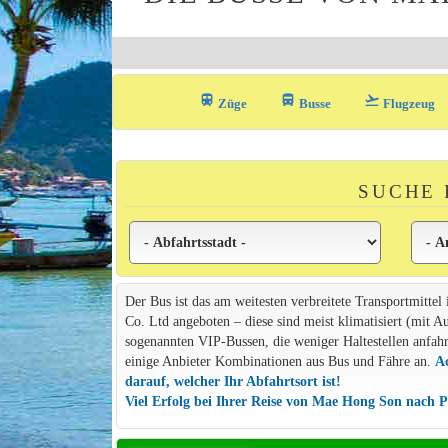
train
directions_bus_filled
flight_takeoff
Züge
Busse
Flugzeug
SUCHE 
Der Bus ist das am weitesten verbreitete Transportmittel
Co. Ltd angeboten – diese sind meist klimatisiert (mit A
sogenannten VIP-Bussen, die weniger Haltestellen anfahre
einige Anbieter Kombinationen aus Bus und Fähre an.
Ac
darauf, welcher Ihr Abfahrtsort ist!
Viel Erfolg bei Ihrer Reise von Mae Hong Son nach P