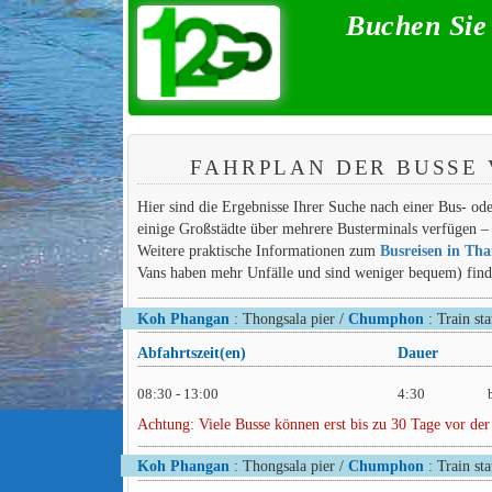
Buchen Sie
FAHRPLAN DER BUSSE
Hier sind die Ergebnisse Ihrer Suche nach einer Bus- 
einige Großstädte über mehrere Busterminals verfügen – 
Weitere praktische Informationen zum
Busreisen in Tha
Vans haben mehr Unfälle und sind weniger bequem) finden
Koh Phangan
: Thongsala pier /
Chumphon
: Train sta
Abfahrtszeit(en)
Dauer
08:30 - 13:00
4:30
Achtung: Viele Busse können erst bis zu 30 Tage vor der
Koh Phangan
: Thongsala pier /
Chumphon
: Train sta