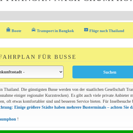
directions_boat
local_taxi
airplane_ticket
Boote
Transport in Bangkok
Flüge nach Thailand
FAHRPLAN FÜR BUSSE
 in Thailand. Die günstigsten Busse werden von der staatlichen Gesellschaft Tra
usnahme einiger regionaler Kurzstrecken). Es gibt auch viele private Anbieter m
n, oft etwas komfortabler sind und besseren Service bieten. Für Inselbesuche 
htung: Einige größere Städte haben mehrere Busterminals – achten Sie d
 Chumphon
!