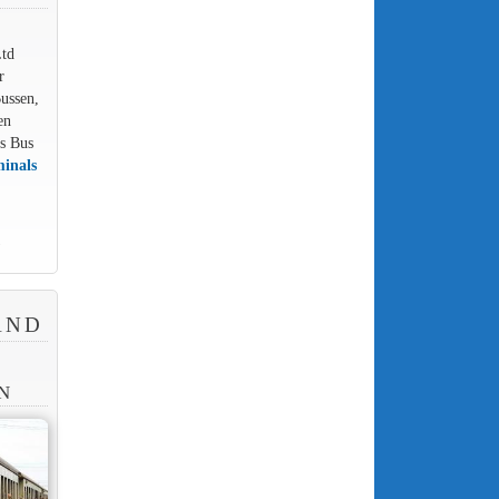
Ltd
r
ussen,
en
us Bus
minals
)
AND
N