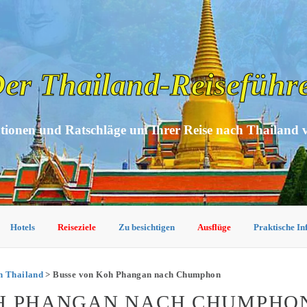
er Thailand-Reiseführ
tionen und Ratschläge um Ihrer Reise nach Thailand 
Hotels
Reiseziele
Zu besichtigen
Ausflüge
Praktische I
n Thailand
> Busse von Koh Phangan nach Chumphon
OH PHANGAN NACH CHUMPHO