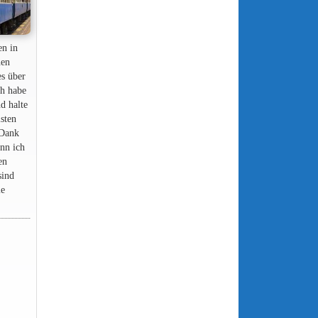
en in
nen
es über
ch habe
nd halte
lsten
 Dank
nn ich
en
sind
ie