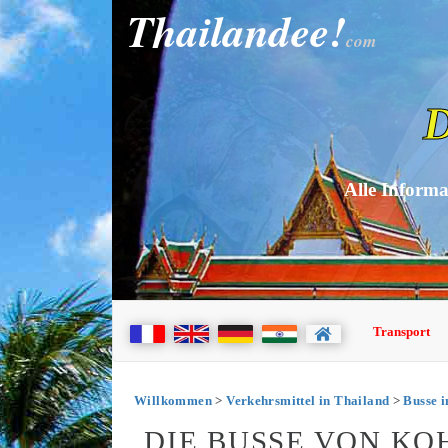
Thailandee!
com
D
Alle Informa
Transport
Willkommen
>
Verkehrsmittel in Thailand
>
Busse i
DIE BUSSE VON K