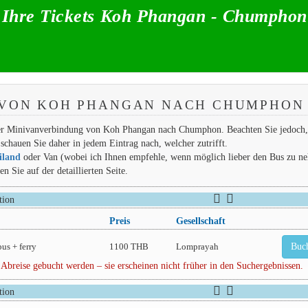
 Ihre Tickets Koh Phangan - Chumphon
 VON KOH PHANGAN NACH CHUMPHON
oder Minivanverbindung von Koh Phangan nach Chumphon. Beachten Sie jedoch,
schauen Sie daher in jedem Eintrag nach, welcher zutrifft.
iland
oder Van (wobei ich Ihnen empfehle, wenn möglich lieber den Bus zu n
 Sie auf der detaillierten Seite.
tion
Preis
Gesellschaft
bus + ferry
1100 THB
Lomprayah
Buc
 Abreise gebucht werden – sie erscheinen nicht früher in den Suchergebnissen.
tion