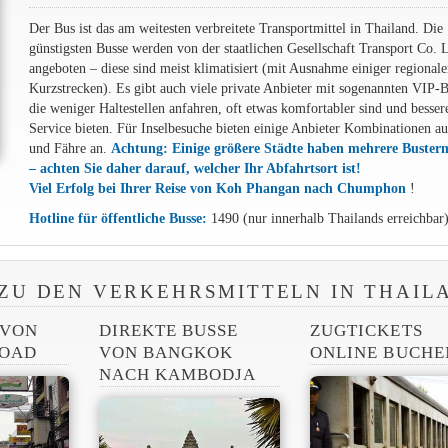
Der Bus ist das am weitesten verbreitete Transportmittel in Thailand. Die
günstigsten Busse werden von der staatlichen Gesellschaft Transport Co. 
angeboten – diese sind meist klimatisiert (mit Ausnahme einiger regionale
Kurzstrecken). Es gibt auch viele private Anbieter mit sogenannten VIP-B
die weniger Haltestellen anfahren, oft etwas komfortabler sind und besser
Service bieten. Für Inselbesuche bieten einige Anbieter Kombinationen a
und Fähre an.
Achtung: Einige größere Städte haben mehrere Buster
– achten Sie daher darauf, welcher Ihr Abfahrtsort ist!
Viel Erfolg bei Ihrer Reise von Koh Phangan nach Chumphon
!
Hotline für öffentliche Busse:
1490 (nur innerhalb Thailands erreichbar
ZU DEN VERKEHRSMITTELN IN THAIL
 VON
DIREKTE BUSSE
ZUGTICKETS
ROAD
VON BANGKOK
ONLINE BUCHE
NACH KAMBODJA