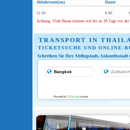
Abfahrtszeit(en)
Dauer
12:30
6:00
Achtung: Viele Busse können erst bis zu 30 Tage vor der
TRANSPORT IN THAIL
TICKETSUCHE UND ONLINE-
Schreiben Sie Ihre Abflugstadt, Ankunftsstadt
Powered by
12Go Asia
system