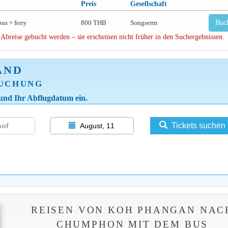
Preis
Gesellschaft
bus + ferry
800 THB
Songserm
Buc
 Abreise gebucht werden – sie erscheinen nicht früher in den Suchergebnissen.
AND
BUCHUNG
 und Ihr Abflugdatum ein.
Tickets suchen
August, 11
REISEN VON KOH PHANGAN NAC
CHUMPHON MIT DEM BUS