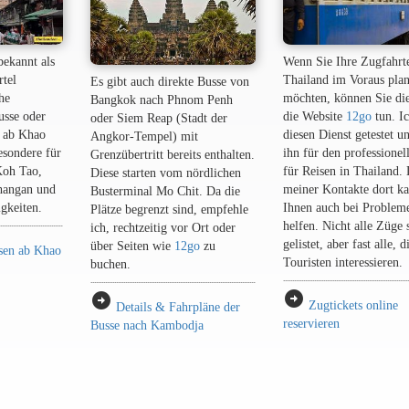
bekannt als
Wenn Sie Ihre Zugfahrt
rtel
Thailand im Voraus pla
Es gibt auch direkte Busse von
he
möchten, können Sie di
Bangkok nach Phnom Penh
usse oder
die Website
12go
tun. I
oder Siem Reap (Stadt der
 ab Khao
diesen Dienst getestet u
Angkor-Tempel) mit
esondere für
ihn für den professionel
Grenzübertritt bereits enthalten.
Koh Tao,
für Reisen in Thailand.
Diese starten vom nördlichen
hangan und
meiner Kontakte dort ka
Busterminal Mo Chit. Da die
gkeiten.
Ihnen auch bei Problem
Plätze begrenzt sind, empfehle
helfen. Nicht alle Züge 
ich, rechtzeitig vor Ort oder
gelistet, aber fast alle, d
über Seiten wie
12go
zu
sen ab Khao
Touristen interessieren.
buchen.
arrow_circle_right
arrow_circle_right
Zugtickets online
Details & Fahrpläne der
reservieren
Busse nach Kambodja