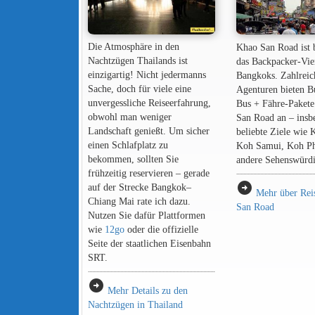
Die Atmosphäre in den
Khao San Road ist 
Nachtzügen Thailands ist
das Backpacker-Vie
einzigartig! Nicht jedermanns
Bangkoks. Zahlreic
Sache, doch für viele eine
Agenturen bieten B
unvergessliche Reiseerfahrung,
Bus + Fähre-Pakete
obwohl man weniger
San Road an – insb
Landschaft genießt. Um sicher
beliebte Ziele wie 
einen Schlafplatz zu
Koh Samui, Koh P
bekommen, sollten Sie
andere Sehenswürdi
frühzeitig reservieren – gerade
arrow_circle_right
auf der Strecke Bangkok–
Mehr über Rei
Chiang Mai rate ich dazu.
San Road
Nutzen Sie dafür Plattformen
wie
12go
oder die offizielle
Seite der staatlichen Eisenbahn
SRT.
arrow_circle_right
Mehr Details zu den
Nachtzügen in Thailand