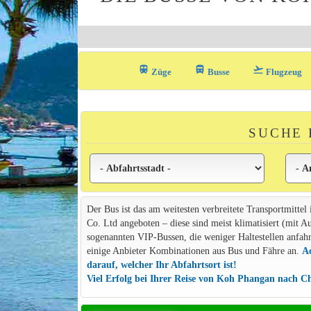
train
directions_bus_filled
flight_takeoff
Züge
Busse
Flugzeug
SUCHE 
Der Bus ist das am weitesten verbreitete Transportmittel
Co. Ltd angeboten – diese sind meist klimatisiert (mit A
sogenannten VIP-Bussen, die weniger Haltestellen anfahre
einige Anbieter Kombinationen aus Bus und Fähre an.
Ac
darauf, welcher Ihr Abfahrtsort ist!
Viel Erfolg bei Ihrer Reise von Koh Phangan nach