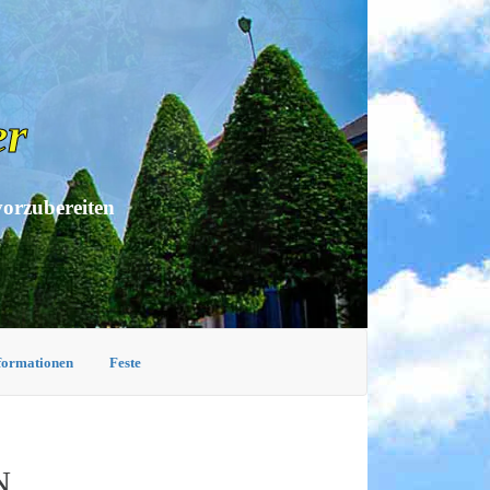
er
vorzubereiten
nformationen
Feste
N