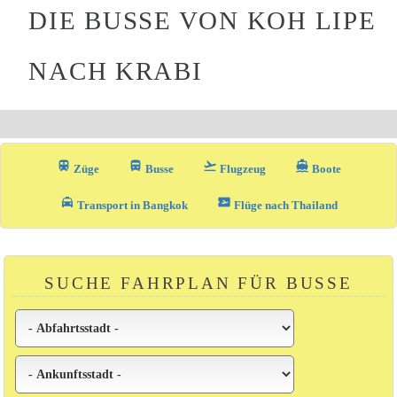
DIE BUSSE VON KOH LIPE
NACH KRABI
train
directions_bus_filled
flight_takeoff
directions_boat
Züge
Busse
Flugzeug
Boote
local_taxi
airplane_ticket
Transport in Bangkok
Flüge nach Thailand
SUCHE FAHRPLAN FÜR BUSSE