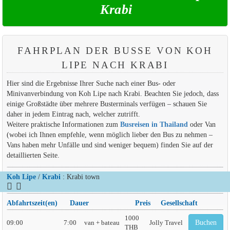
Krabi
FAHRPLAN DER BUSSE VON KOH
LIPE NACH KRABI
Hier sind die Ergebnisse Ihrer Suche nach einer Bus- oder
Minivanverbindung von Koh Lipe nach Krabi. Beachten Sie jedoch, dass
einige Großstädte über mehrere Busterminals verfügen – schauen Sie
daher in jedem Eintrag nach, welcher zutrifft.
Weitere praktische Informationen zum
Busreisen in Thailand
oder Van
(wobei ich Ihnen empfehle, wenn möglich lieber den Bus zu nehmen –
Vans haben mehr Unfälle und sind weniger bequem) finden Sie auf der
detaillierten Seite.
Koh Lipe
/
Krabi
: Krabi town
Abfahrtszeit(en)
Dauer
Preis
Gesellschaft
1000
09:00
7:00
van + bateau
Jolly Travel
Buchen
THB