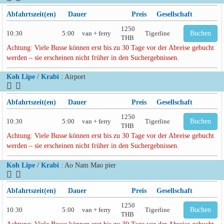
Abfahrtszeit(en)
Dauer
Preis
Gesellschaft
1250
10:30
5:00
van + ferry
Tigerline
Buchen
THB
Achtung: Viele Busse können erst bis zu 30 Tage vor der Abreise gebucht
werden – sie erscheinen nicht früher in den Suchergebnissen.
Koh Lipe
/
Krabi
: Airport
Abfahrtszeit(en)
Dauer
Preis
Gesellschaft
1250
10:30
5:00
van + ferry
Tigerline
Buchen
THB
Achtung: Viele Busse können erst bis zu 30 Tage vor der Abreise gebucht
werden – sie erscheinen nicht früher in den Suchergebnissen.
Koh Lipe
/
Krabi
: Ao Nam Mao pier
Abfahrtszeit(en)
Dauer
Preis
Gesellschaft
1250
10:30
5:00
van + ferry
Tigerline
Buchen
THB
Achtung: Viele Busse können erst bis zu 30 Tage vor der Abreise gebucht