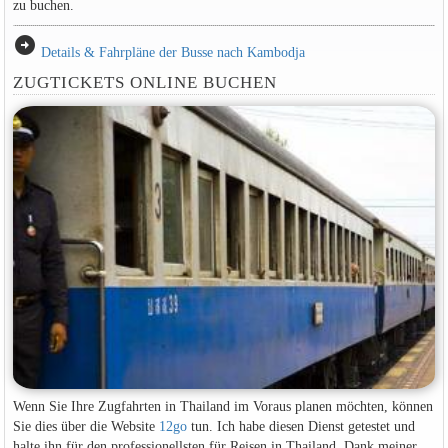
zu buchen.
arrow_circle_right
Details & Fahrpläne der Busse nach Kambodja
ZUGTICKETS ONLINE BUCHEN
Wenn Sie Ihre Zugfahrten in Thailand im Voraus planen möchten, können
Sie dies über die Website
12go
tun. Ich habe diesen Dienst getestet und
halte ihn für den professionellsten für Reisen in Thailand. Dank meiner