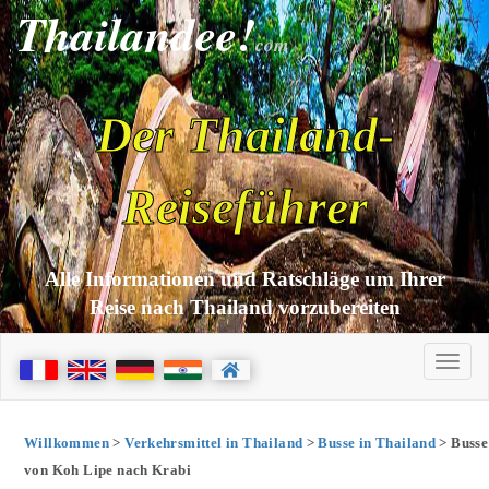
Thailandee!
com
Der Thailand-
Reiseführer
Alle Informationen und Ratschläge um Ihrer
Reise nach Thailand vorzubereiten
Willkommen
>
Verkehrsmittel in Thailand
>
Busse in Thailand
> Busse
von Koh Lipe nach Krabi