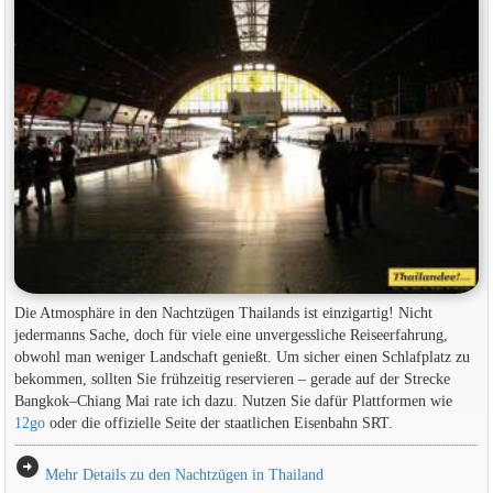
Die Atmosphäre in den Nachtzügen Thailands ist einzigartig! Nicht
jedermanns Sache, doch für viele eine unvergessliche Reiseerfahrung,
obwohl man weniger Landschaft genießt. Um sicher einen Schlafplatz zu
bekommen, sollten Sie frühzeitig reservieren – gerade auf der Strecke
Bangkok–Chiang Mai rate ich dazu. Nutzen Sie dafür Plattformen wie
12go
oder die offizielle Seite der staatlichen Eisenbahn SRT.
arrow_circle_right
Mehr Details zu den Nachtzügen in Thailand