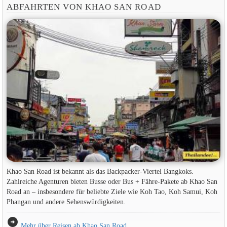
ABFAHRTEN VON KHAO SAN ROAD
Khao San Road ist bekannt als das Backpacker-Viertel Bangkoks.
Zahlreiche Agenturen bieten Busse oder Bus + Fähre-Pakete ab Khao San
Road an – insbesondere für beliebte Ziele wie Koh Tao, Koh Samui, Koh
Phangan und andere Sehenswürdigkeiten.
arrow_circle_right
Mehr über Reisen ab Khao San Road